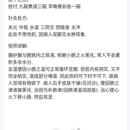
拾付 九碗煮成三碗 早晚餐前各一碗
针灸处方:
关元 中极 水道 三阴交 阴陵泉 太冲
此处不用地机, 因病人双脚无水肿现象.
倪师讲解:
摄护腺与膀胱内之尿液, 依赖小肠之火蒸化, 常人不会累
积多余水分.
足温便因小肠之温可正常循环至脚. 但若内有阴实, 又不
完全结实, 造成部分堵道. 则此热时可下时不可下, 故病
人觉得有物欲下. 病人右手皮肤干燥(见问诊), 便因肺之
津液被蒸化. 治则为补肺津(因肺津滋润皮肤). 治心使心
火下移小肠. 然后攻坚.
0