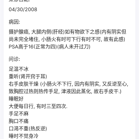
04/30/2008
病因:
摄护腺癌, 大腿内侧(肝经)如有物欲下之感(内有阴实但
尚未完全堵住, 小肠火有时可下行有时不可, 故有此感)
PSA高于16(正常为四)(病人未开过刀)
问诊:
足温不冰
重听(肾开窍于耳)
右手皮肤干燥 (小肠火不下行, 因内有阴实, 又反逆至心,
致胸腔过热则热传手足, 津液因此蒸化, 故右手皮干.)
睡眠好
大便每日行, 有时三至四次.
手足不麻
胸口不痛
口渴不重(热反逆)
睡时不觉身冷