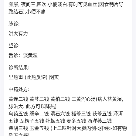
频尿, 夜间三,四次.小便淡白.有时可见血丝(因食钙片导
致结石),小便不痛
脉诊:
洪大有力
望诊:
舌诊：淡黄湿
诊断结果:
里热重 (此热反逆) 阴实
中药处方:
黄连二钱 黄芩三钱 黄柏三钱 三黄泻心汤(病人苔黄湿,
脉洪大. 此方可以降热)
乌药五钱 细辛二钱 滑石六钱 猪苓三钱 茯苓五钱 泽泻
五钱 瓦楞子五钱 牡蛎五钱 麦冬五钱 西洋蔘三钱
柴胡三钱 玉金五钱 (上二味针对大腿内侧<肝经>如有物
欲下之感)