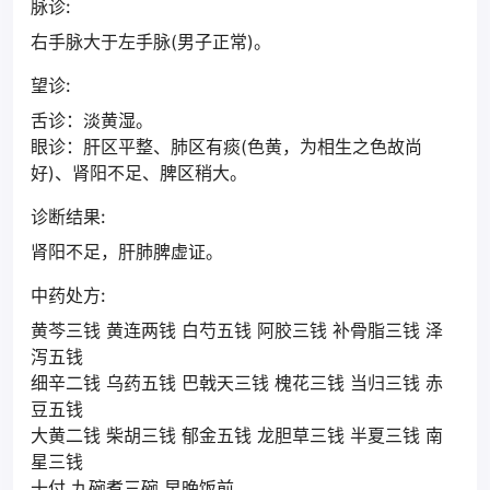
脉诊:
右手脉大于左手脉(男子正常)。
望诊:
舌诊：淡黄湿。
眼诊：肝区平整、肺区有痰(色黄，为相生之色故尚
好)、肾阳不足、脾区稍大。
诊断结果:
肾阳不足，肝肺脾虚证。
中药处方:
黄芩三钱 黄连两钱 白芍五钱 阿胶三钱 补骨脂三钱 泽
泻五钱
细辛二钱 乌药五钱 巴戟天三钱 槐花三钱 当归三钱 赤
豆五钱
大黄二钱 柴胡三钱 郁金五钱 龙胆草三钱 半夏三钱 南
星三钱
十付 九碗煮三碗 早晚饭前