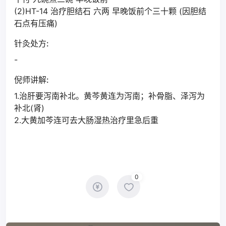
(2)HT-14 治疗胆结石 六两 早晚饭前个三十颗 (因胆结
石点有压痛)
针灸处方:
-
倪师讲解:
1.治肝要泻南补北。黄芩黄连为泻南；补骨脂、泽泻为
补北(肾)
2.大黄加芩连可去大肠湿热治疗里急后重
0