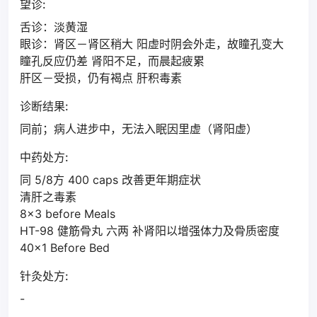
望诊:
舌诊：淡黄湿
眼诊：肾区－肾区稍大 阳虚时阴会外走，故瞳孔变大
瞳孔反应仍差 肾阳不足，而晨起疲累
肝区－受损，仍有褐点 肝积毒素
诊断结果:
同前；病人进步中，无法入眠因里虚（肾阳虚）
中药处方:
同 5/8方 400 caps 改善更年期症状
清肝之毒素
8×3 before Meals
HT-98 健筋骨丸 六两 补肾阳以增强体力及骨质密度
40×1 Before Bed
针灸处方:
-