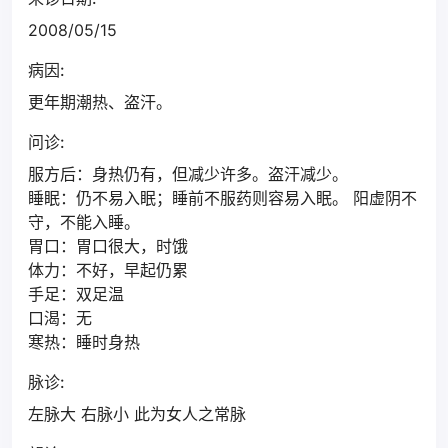
2008/05/15
病因:
更年期潮热、盗汗。
问诊:
服方后：身热仍有，但减少许多。盗汗减少。
睡眠：仍不易入眠；睡前不服药则容易入眠。 阳虚阴不
守，不能入睡。
胃口：胃口很大，时饿
体力：不好，早起仍累
手足：双足温
口渴：无
寒热：睡时身热
脉诊:
左脉大 右脉小 此为女人之常脉