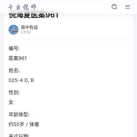
倪海夏医案961
易中有益
3年前
编号:
医案961
姓名:
025-4 D, B
性别:
女
年龄体型:
约50岁 / 体瘦
来诊日期: