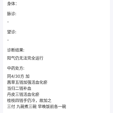
身体：
脉诊:
-
望诊:
-
诊断结果:
阳气仍无法完全运行
中药处方:
同4/30方 加
茜草五钱加强活血化瘀
当归二钱补血
丹皮三钱活血化瘀
桂枝四钱手仍冷，故加之
三付 九碗煮三碗 早晚饭前各一碗