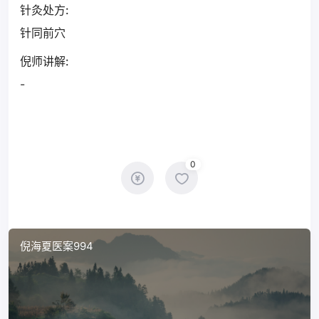
针灸处方:
针同前穴
倪师讲解:
-
0
倪海夏医案994