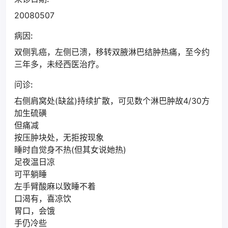
20080507
病因:
双侧乳癌，左侧已溃，移转双腋淋巴结肿热痛，至今约
三年多，未经西医治疗。
问诊:
右侧肩窝处(缺盆)持续扩散，可见数个淋巴肿故4/30方
加生硫磺
但痛减
按压肿块处，无拒按现象
睡时自觉身不热(但其女说她热)
足夜温日凉
可平躺睡
左手臂酸麻以致睡不着
口渴有，喜凉饮
胃口，会饿
手仍冷些