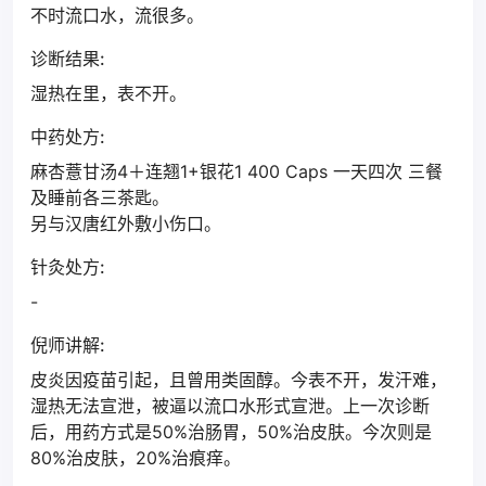
不时流口水，流很多。
诊断结果:
湿热在里，表不开。
中药处方:
麻杏薏甘汤4＋连翘1+银花1 400 Caps 一天四次 三餐
及睡前各三茶匙。
另与汉唐红外敷小伤口。
针灸处方:
-
倪师讲解:
皮炎因疫苗引起，且曾用类固醇。今表不开，发汗难，
湿热无法宣泄，被逼以流口水形式宣泄。上一次诊断
后，用药方式是50%治肠胃，50%治皮肤。今次则是
80%治皮肤，20%治痕痒。