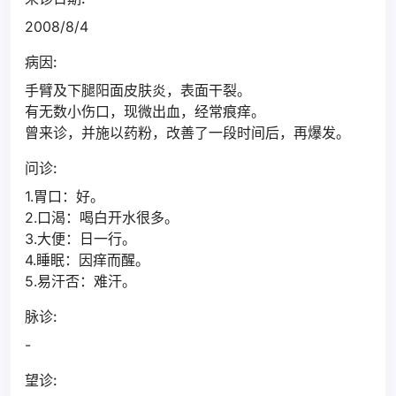
2008/8/4
病因:
手臂及下腿阳面皮肤炎，表面干裂。
有无数小伤口，现微出血，经常痕痒。
曾来诊，并施以药粉，改善了一段时间后，再爆发。
问诊:
1.胃口：好。
2.口渴：喝白开水很多。
3.大便：日一行。
4.睡眠：因痒而醒。
5.易汗否：难汗。
脉诊:
-
望诊: