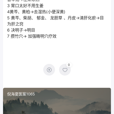
3 胃口太好不用生姜
4黄芩、黄柏→去湿热(小便深黄)
5 黄芩、柴胡、 郁金、 龙胆草 、丹皮→清肝化瘀→目
为肝之窍
6 决明子→明目
7 攒竹穴→ 加强睛明穴疗效
0
倪海夏医案1065