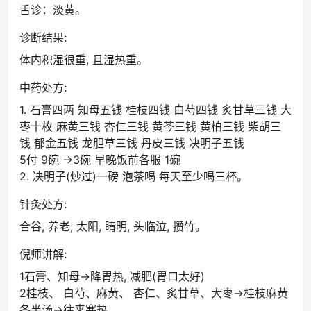
舌诊：淡黄。
诊断结果:
体内积湿很重, 且湿热重。
中药处方:
1. 石膏四两 知母五钱 桂枝四钱 白芍四钱 炙甘草三钱 大
枣十枚 麻黄三钱 杏仁三钱 黄芩三钱 黄柏三钱 柴胡三
钱 郁金五钱 龙胆草三钱 丹皮三钱 决明子五钱
5付 9碗 →3碗 早晚饭前各服 1碗
2. 决明子(炒过)一磅 泡茶喝 每天至少喝三杯。
针灸处方:
合谷, 养老, 太阳, 睛明, 头临泣, 攒竹。
倪师讲解:
1石膏、知母→降胃热, 减肥(胃口太好)
2桂枝、 白芍、麻黄、 杏仁、炙甘草、大枣→桂枝麻黄
各半汤→往来寒热