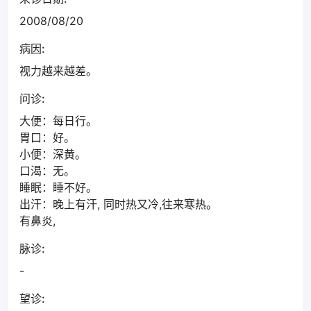
2008/08/20
病因:
视力越来越差。
问诊:
大便：每日行。
胃口：好。
小便：深黄。
口渴：无。
睡眠：睡不好。
出汗：晚上有汗, 同时热又冷,往来寒热。
有鼻炎,
脉诊:
-
望诊: