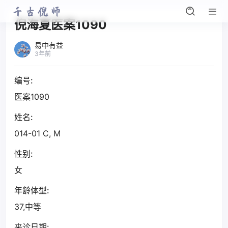
倪海夏医案1090
易中有益
3年前
编号:
医案1090
姓名:
014-01 C, M
性别:
女
年龄体型:
37,中等
来诊日期: