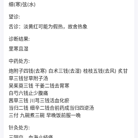
细(寒)弦(水)
望诊:
舌诊：淡黄红可能为假热，故舍热象
诊断结果:
里寒且湿
中药处方:
炮附子四钱(去寒) 白术三钱(去湿) 桂枝五钱(去风) 炙甘
草三钱甘草附子汤
吴茱萸三钱 干姜二钱去胃寒
白芍六钱止少腹痛
茜草三钱 川芎三钱活血化瘀
当归二钱 细辛二钱合前药成当归四逆汤
三付 九碗煮三碗 早晚饭前服一晚
针灸处方:
三阴交，血海止经痛