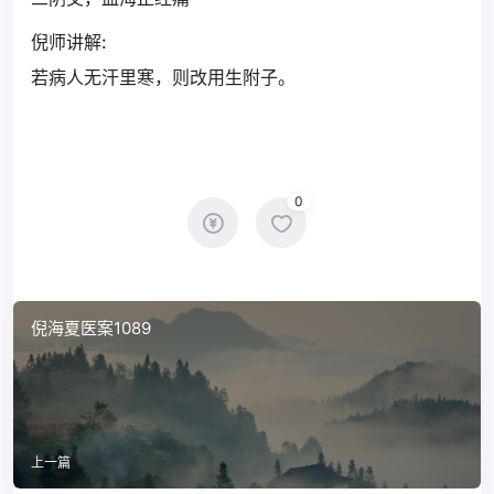
倪师讲解:
若病人无汗里寒，则改用生附子。
0
倪海夏医案1089
上一篇