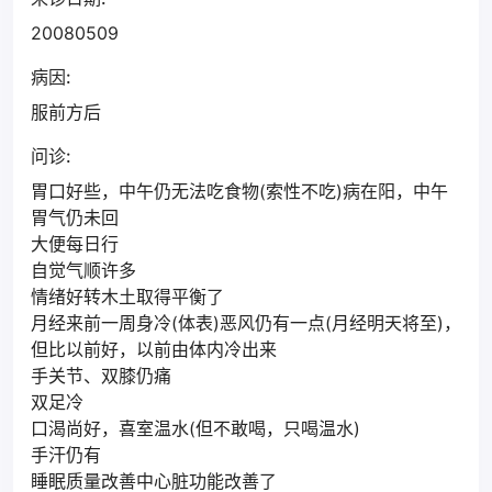
20080509
病因:
服前方后
问诊:
胃口好些，中午仍无法吃食物(索性不吃)病在阳，中午
胃气仍未回
大便每日行
自觉气顺许多
情绪好转木土取得平衡了
月经来前一周身冷(体表)恶风仍有一点(月经明天将至)，
但比以前好，以前由体内冷出来
手关节、双膝仍痛
双足冷
口渴尚好，喜室温水(但不敢喝，只喝温水)
手汗仍有
睡眠质量改善中心脏功能改善了