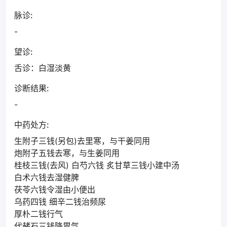
脉诊:
-
望诊:
舌诊：白湿淡黄
诊断结果:
-
中药处方:
生附子三钱(另包)去里寒，与干姜同用
炮附子五钱去寒，与生姜同用
桂枝三钱(去风) 白芍六钱 炙甘草三钱小建中汤
白术六钱去湿健脾
茯苓六钱令湿由小便出
乌药四钱 细辛二钱治频尿
厚朴二钱行气
代赭石三钱降胃气