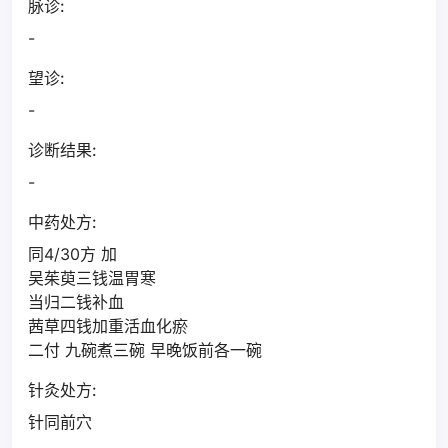
脉诊:
-
望诊:
-
诊断结果:
-
中药处方:
同4/30方 加
吴茱萸三钱温胃寒
当归二钱补血
茜草四钱加重活血化瘀
二付 九碗煮三碗 早晚饭前各一碗
针灸处方:
针同前穴