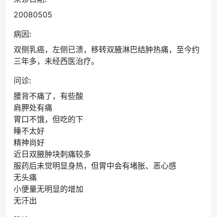
20080505
病因:
双侧乳癌，左侧已溃，移转双腋淋巴结肿热痛，至今约
三年多，未经西医治疗。
问诊:
腰背不痛了，有些酸
肩胛处有痛
胃口不饿，但吃的下
睡不太好
精神尚好
近日双腋肿块刺痛较多
服药后未觉明显身热，但胃中会有堵胀、恶心感
无头痛
小便量无明显的增加
无汗出