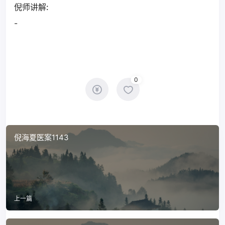
倪师讲解:
-
0
倪海夏医案1143
上一篇