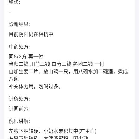
望诊:
-
诊断结果:
目前阴阳仍在相抗中
中药处方:
同5/2方 再一付
当归二钱 川芎三钱 白芍三钱 熟地二钱 一付
自加生姜二片、放山鸡一只，用八碗水加二碗酒，煮成
八碗
补充体力用，勿喝过多。
针灸处方:
针同前穴
倪师讲解:
左腋下肿较硬、小奶水累积其中(左主血)
右腋下肿较软、大津液累积，因少动