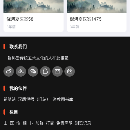
倪海夏医案58
倪海夏医案1475
3年前
3年前
联系我们
一群热爱传统五术文化的人在此相聚
我的伙伴
希望站
汉唐倪师（旧站）
道教图书库
栏目
山
医
命
相
卜
加群
打赏
免责声明
浏览记录