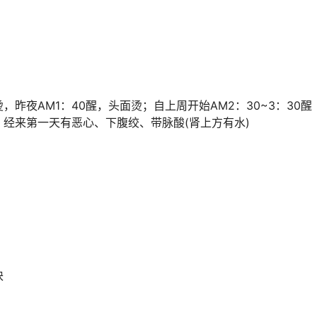
昨夜AM1：40醒，头面烫；自上周开始AM2：30~3：30醒
经来第一天有恶心、下腹绞、带脉酸(肾上方有水)
块