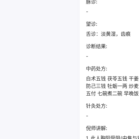
脉诊:
-
望诊:
舌诊：淡黄湿，齿痕
诊断结果:
-
中药处方:
白术五钱 茯苓五钱 干
防己三钱 牡蛎一两 炒麦
五付 七碗煮二碗 早晚
针灸处方:
-
倪师讲解:
1. 此人胸阳受阻(中焦