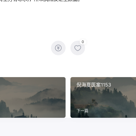
0
倪海夏医案1153
下一篇