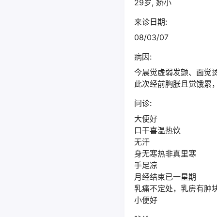
29岁, 娇小
来诊日期:
08/03/07
病因:
今晨觉虚弱发颤、面觉烫，
此次经前胸胀且觉饿累，
问诊:
大便好
口干喜温热饮
无汗
身无寒热非真里寒
手足凉
月经结束已一星期
乳痛不定处，乳房有肿
小便好