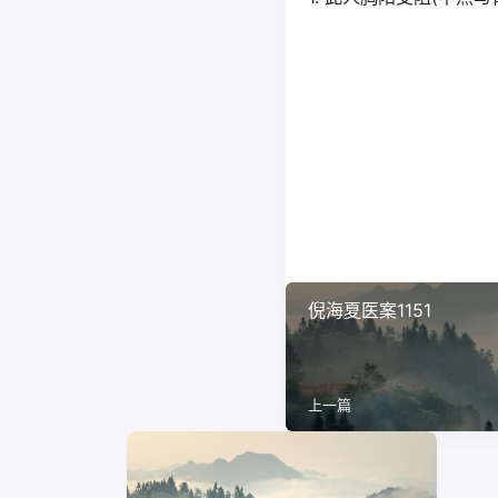
倪海夏医案1151
上一篇