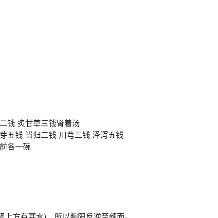
姜二钱 炙甘草三钱肾着汤
芽五钱 当归二钱 川芎三钱 泽泻五钱
饭前各一碗
与肾上方有寒水)，所以胸阳反逆至颜面。