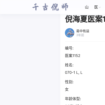
山
医
倪海夏医案1
易中有益
3年前
编号:
医案1152
姓名:
070-1 L, L
性别:
女
年龄体型: