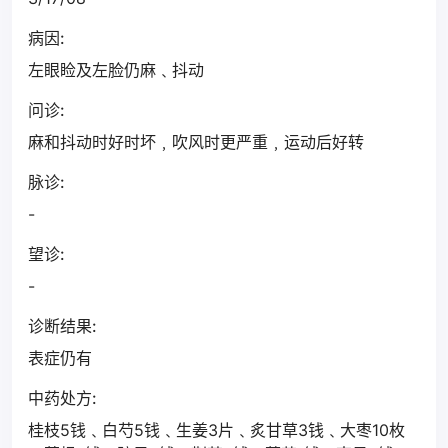
病因:
左眼睑及左脸仍麻﹑抖动
问诊:
麻和抖动时好时坏﹐吹风时更严重﹐运动后好转
脉诊:
-
望诊:
-
诊断结果:
表症仍有
中药处方:
桂枝5钱﹑白芍5钱﹑生姜3片﹑炙甘草3钱﹑大枣10枚