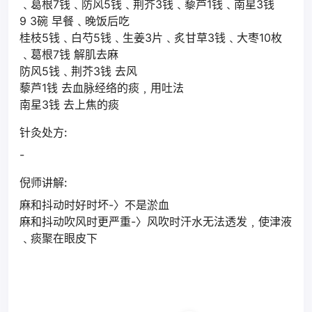
﹑葛根7钱﹑防风5钱﹑荆芥3钱﹑藜芦1钱﹑南星3钱
9 3碗 早餐﹑晚饭后吃
桂枝5钱﹑白芍5钱﹑生姜3片﹑炙甘草3钱﹑大枣10枚
﹑葛根7钱 解肌去麻
防风5钱﹑荆芥3钱 去风
藜芦1钱 去血脉经络的痰﹐用吐法
南星3钱 去上焦的痰
针灸处方:
-
倪师讲解:
麻和抖动时好时坏-〉不是淤血
麻和抖动吹风时更严重-〉风吹时汗水无法透发﹐使津液
﹑痰聚在眼皮下