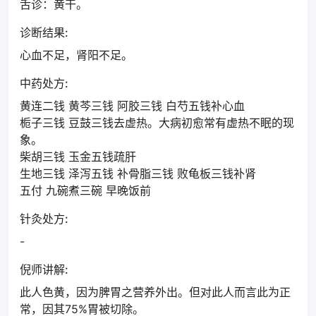
舌诊：黄干。
诊断结果:
心血不足，肾阳不足。
中药处方:
黄连二钱 黄芩三钱 阿胶三钱 白芍五钱补心血
栀子三钱 豆鼓三钱去虚热。大病初愈常有虚热不眠的现
象。
柴胡三钱 玉金五钱疏肝
生地三钱 泽泻五钱 补骨脂三钱 败龟板三钱补肾
五付 九碗煮三碗 早晚饭前
针灸处方:
-
倪师讲解:
此人色黄，因为脾胃之营养外出。但对此人而言此为正
常，因其75%胃被切除。