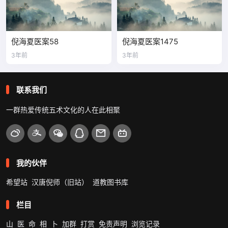
倪海夏医案58
倪海夏医案1475
3年前
3年前
联系我们
一群热爱传统五术文化的人在此相聚
我的伙伴
希望站
汉唐倪师（旧站）
道教图书库
栏目
山
医
命
相
卜
加群
打赏
免责声明
浏览记录