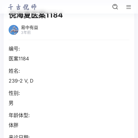
倪海夏医案1184
易中有益
3年前
编号:
医案1184
姓名:
239-2 V, D
性别:
男
年龄体型:
体胖
来诊日期: