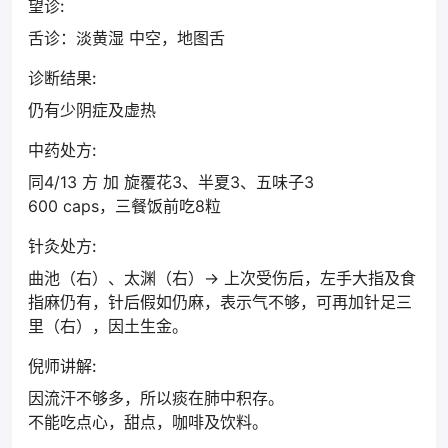
望诊:
舌诊：淡黄湿 中空，地图舌
诊断结果:
仍有少阴症及虚热
中药处方:
同4/13 方 加 旋覆花3、半夏3、五味子3
600 caps，三餐饭前吃8粒
针灸处方:
曲池（右）、太渊（右）→ 上次受伤后，左手大指及食
指麻仍有，针后假如仍麻，表示气不够，可再加针足三
里（右），因土生金。
倪师讲解:
因流汗不够多，所以痰在肺中积存。
不能吃点心，甜点，咖啡及饮料。