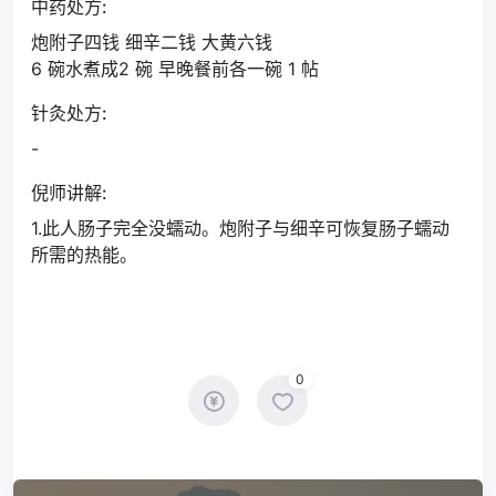
中药处方:
炮附子四钱 细辛二钱 大黄六钱
6 碗水煮成2 碗 早晚餐前各一碗 1 帖
针灸处方:
-
倪师讲解:
1.此人肠子完全没蠕动。炮附子与细辛可恢复肠子蠕动
所需的热能。
0