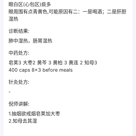
眼白区(心包区)痰多
眼周围有点青黄色,可能原因有二：一是喝酒；二是肝胆
湿热
诊断结果:
肺中湿热，肠胃湿热
中药处方:
皂荚3 大枣2 黄芩 3 黄柏 3 黄连 2 知母3
400 caps 8x3 before meals
针灸处方:
-
倪师讲解:
1.抽烟欲戒烟皂荚加大枣
2.知母去其湿