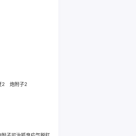
夏2 炮附子2
炮附子可治狐臭疝气脱肛