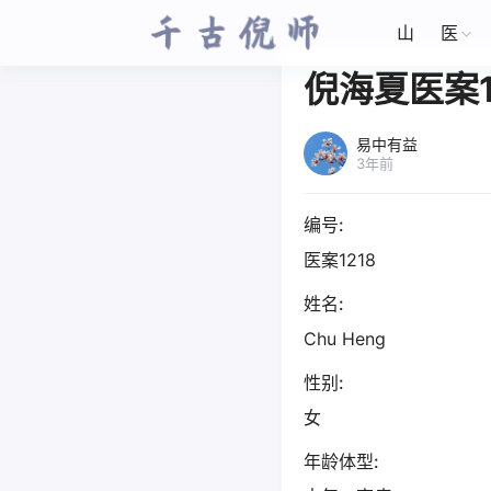
山
医
倪海夏医案1
易中有益
3年前
编号:
医案1218
姓名:
Chu Heng
性别:
女
年龄体型: