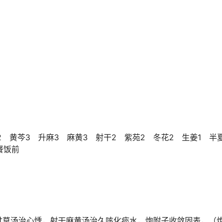
2 黄芩3 升麻3 麻黄3 射干2 紫苑2 冬花2 生姜1 半
餐饭前
甘草汤治心悸，射干麻黄汤治久咳化痰水，炮附子收敛固表，（