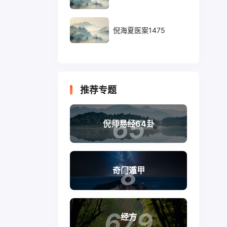
倪海夏医案1475
推荐专题
65
倪师易经64卦
8
奇门遁甲
679
经方