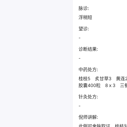
脉诊:
浮稍短
望诊:
-
诊断结果:
-
中药处方:
桂枝5 炙甘草3 黄连
胶囊400粒 8ｘ3 三
针灸处方:
-
倪师讲解:
此例可舍脉取证，桂枝