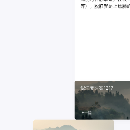
等）。脱肛就是上焦肺
倪海夏医案1217
上一篇