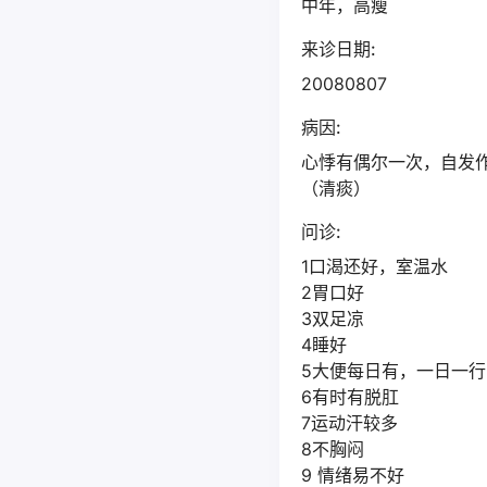
中年，高瘦
来诊日期:
20080807
病因:
心悸有偶尔一次，自发
（清痰）
问诊:
1口渴还好，室温水
2胃口好
3双足凉
4睡好
5大便每日有，一日一行
6有时有脱肛
7运动汗较多
8不胸闷
9 情绪易不好