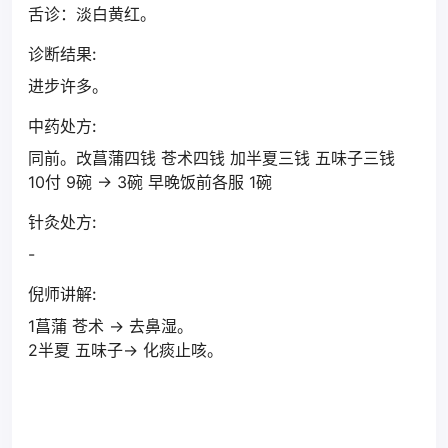
舌诊：淡白黄红。
诊断结果:
进步许多。
中药处方:
同前。改菖蒲四钱 苍术四钱 加半夏三钱 五味子三钱
10付 9碗 → 3碗 早晚饭前各服 1碗
针灸处方:
-
倪师讲解:
1菖蒲 苍术 → 去鼻湿。
2半夏 五味子→ 化痰止咳。