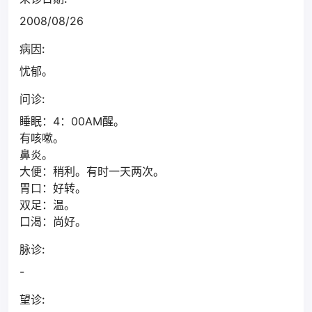
2008/08/26
病因:
忧郁。
问诊:
睡眠：4：00AM醒。
有咳嗽。
鼻炎。
大便：稍利。有时一天两次。
胃口：好转。
双足：温。
口渴：尚好。
脉诊:
-
望诊: