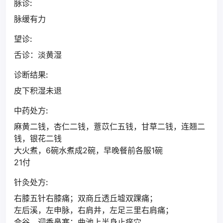
脉诊:
脉缓有力
望诊:
舌诊：淡黄湿
诊断结果:
皮下积湿未退
中药处方:
麻黄二钱，杏仁二钱，薏苡仁五钱，甘草二钱，连翘二
钱，银花二钱
大火煮，6碗水煮成2碗，早晚餐前各服1碗
21付
针灸处方:
右膝五针右膝痛；双商丘透丘墟双踝痛；
左后溪，左申脉，右肩井，左足三里右肩痛；
合谷，迎香鼻塞；曲池上半身止痒穴