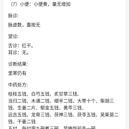
（7）小便：小便黄，量无增加
脉诊:
脉虚数，重按无
望诊:
舌诊：红干。
耳诊：无。
诊断结果:
里寒仍有
中药处方:
桂枝五钱、白芍五钱、炙甘草三钱、
当归二钱、木通二钱、细辛二钱、大枣十个、柴胡三
钱、生姜二片、郁金五钱、黄芩三钱、
远志五钱、龙骨三钱、茯神三钱、茯苓五钱、吴茱萸二
钱、干姜二钱
五付，每付用九碗煮三碗，早晚饭前各一碗。