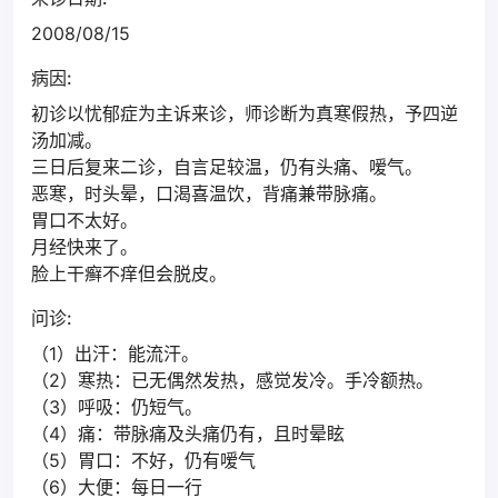
2008/08/15
病因:
初诊以忧郁症为主诉来诊，师诊断为真寒假热，予四逆
汤加减。
三日后复来二诊，自言足较温，仍有头痛、嗳气。
恶寒，时头晕，口渴喜温饮，背痛兼带脉痛。
胃口不太好。
月经快来了。
脸上干癣不痒但会脱皮。
问诊:
（1）出汗：能流汗。
（2）寒热：已无偶然发热，感觉发冷。手冷额热。
（3）呼吸：仍短气。
（4）痛：带脉痛及头痛仍有，且时晕眩
（5）胃口：不好，仍有嗳气
（6）大便：每日一行