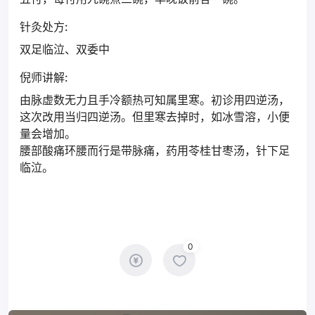
针灸处方:
双足临泣、双委中
倪师讲解:
由脉虚数无力且手冷额热可知属里寒。初诊用四逆汤，
这次改用当归四逆汤。但里寒去掉时，如冰雪溶，小便
量会增加。
腰部酸痛环腰而行是带脉痛，药用苓桂甘枣汤，针下足
临泣。
0