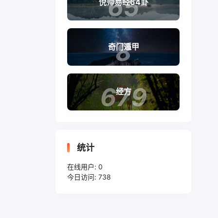
65
倪师易经64卦
8
奇门遁甲
679
经方
统计
在线用户:
0
今日访问:
738