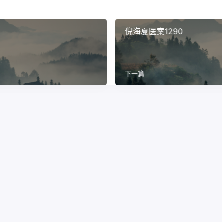
倪海夏医案1290
下一篇