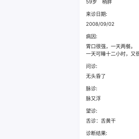
59岁 稍胖
来诊日期:
2008/09/02
病因:
胃口很强，一天两餐。
一天可睡十二小时，又
问诊:
无头昏了
脉诊:
脉又浮
望诊:
舌诊：舌黄干
诊断结果: