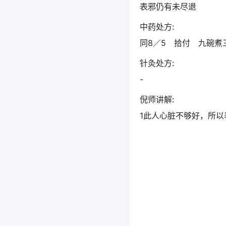
表邪仍有未尽退
中药处方:
同8／5 拾付 九碗煮
针灸处方:
-
倪师讲解:
1此人心脏不够好，所以