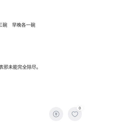
三碗 早晚各一碗
表邪未能完全除尽。
0