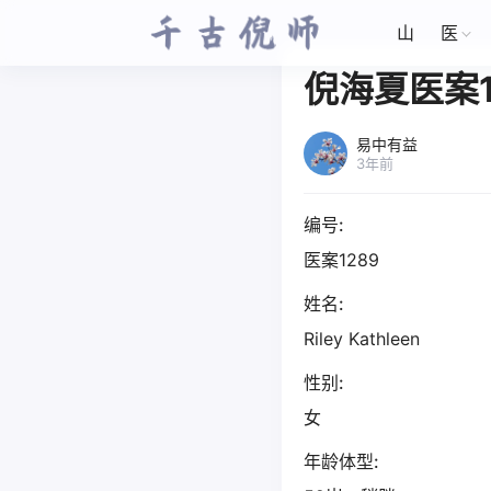
山
医
倪海夏医案1
易中有益
3年前
编号:
医案1289
姓名:
Riley Kathleen
性别:
女
年龄体型: