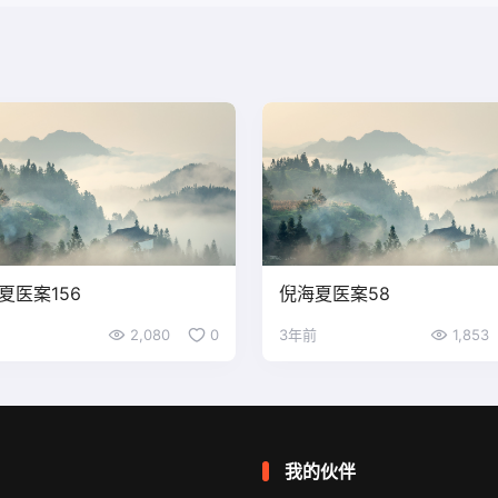
夏医案156
倪海夏医案58
2,080
0
3年前
1,853
我的伙伴