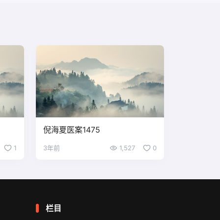
倪海夏医案1475
1
3年前
1,527
0
栏目