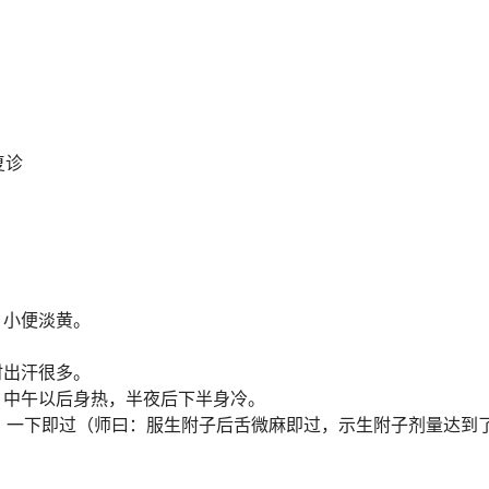
复诊
，小便淡黄。
时出汗很多。
，中午以后身热，半夜后下半身冷。
点，一下即过（师曰：服生附子后舌微麻即过，示生附子剂量达到