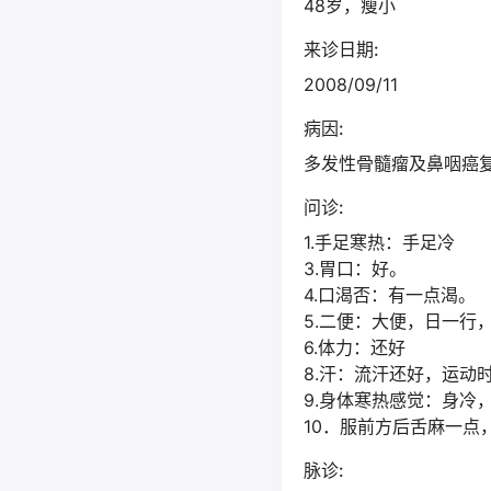
48岁，瘦小
来诊日期:
2008/09/11
病因:
多发性骨髓瘤及鼻咽癌
问诊:
1.手足寒热：手足冷
3.胃口：好。
4.口渴否：有一点渴。
5.二便：大便，日一行
6.体力：还好
8.汗：流汗还好，运动
9.身体寒热感觉：身冷
10．服前方后舌麻一
脉诊: