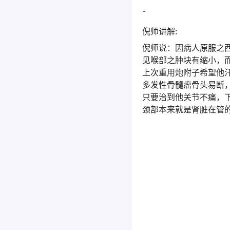
-
倪师讲解:
倪师说：因病人原服之
见喉部之肿块有缩小，
上次重用炮附子希望他
多发性骨髓瘤骨头易断
只要治到他关节不痛，
颈部本来就是肾脏在管