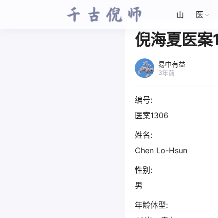
山
医
倪海夏医案1
易中有益
3年前
编号:
医案1306
姓名:
Chen Lo-Hsun
性别:
男
年龄体型: