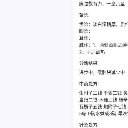
脉弦数有力，一息六至
望诊:
舌诊：淡白湿稍厚，质
眼诊：
耳诊：
触诊：1、两侧颈部之
2、手凉额热
诊断结果:
进步中，喉肿块减少中
中药处方:
生附子三钱 干姜二钱 炙
当归二钱 木通三钱 细辛
瓦楞子五钱 炮附子七钱
5帖 9碗水煮成3碗 早
针灸处方: