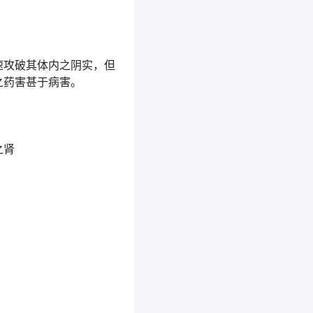
速攻破其体内之阴实，但
之药害甚于病害。
之肾