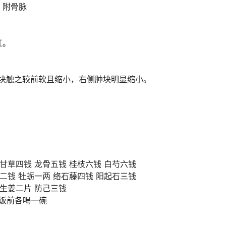
，附骨脉
红。
肿块触之较前软且缩小，右侧肿块明显缩小。
甘草四钱 龙骨五钱 桂枝六钱 白芍六钱
二钱 牡蛎一两 络石藤四钱 阳起石三钱
 生姜二片 防己三钱
晚饭前各喝一碗