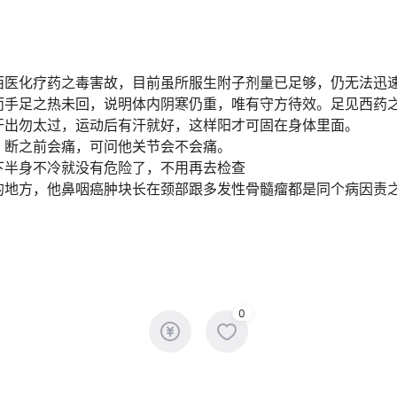
西医化疗药之毒害故，目前虽所服生附子剂量已足够，仍无法迅
而手足之热未回，说明体内阴寒仍重，唯有守方待效。足见西药
汗出勿太过，运动后有汗就好，这样阳才可固在身体里面。
，断之前会痛，可问他关节会不会痛。
下半身不冷就没有危险了，不用再去检查
的地方，他鼻咽癌肿块长在颈部跟多发性骨髓瘤都是同个病因责
0