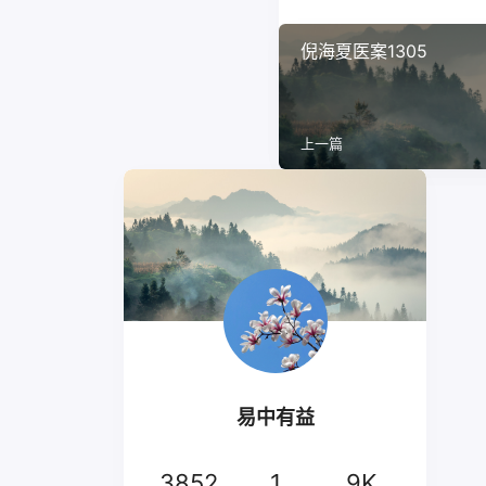
倪海夏医案1305
上一篇
易中有益
3852
1
9K