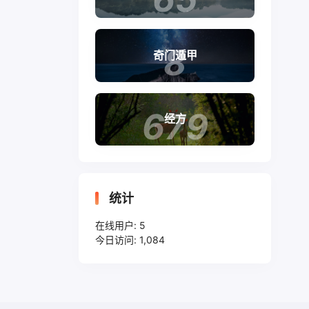
8
奇门遁甲
679
经方
统计
在线用户:
5
今日访问:
1,084