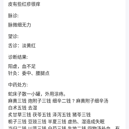
皮有些红疹很痒
脉诊:
脉微细无力
望诊:
舌诊：淡黄红
诊断结果:
阳虚，血不足
针灸：委中、腰腿点
中药处方:
蛇床子散一小罐，外用涂痔。
麻黄三钱 炮附子三钱 细辛二钱 ? 麻黄附子细辛汤
白术五钱 去湿
炙甘草三钱 茯苓五钱 泽泻五钱 猪苓三钱
栀子三钱 豆豉三钱 半夏三钱 虚热、湿造成失眠
当归二钱 川芎三钱 白芍三钱 生地二钱 四物汤补血，有