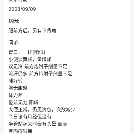
2008/09/09
病因:
服前方后，另有下背痛
问诊:
胃口：一样(稍低)
小便淡黄些，量增加
双足冷 前方炮附子剂量不足
流汗仍多 前方炮附子剂量不足
睡好转
胸无胀感
体力差
倦怠无力 阳虚
大便正常，仍见清谷，次数减少
今日该有月经但没有
坐着站起来时会有头晕 血虚
有内痔很痒