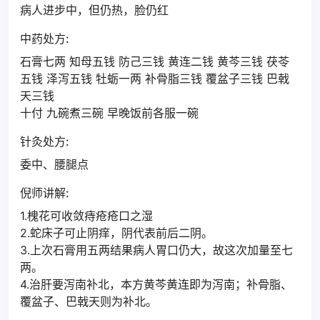
病人进步中，但仍热，脸仍红
中药处方:
石膏七两 知母五钱 防己三钱 黄连二钱 黄芩三钱 茯苓
五钱 泽泻五钱 牡蛎一两 补骨脂三钱 覆盆子三钱 巴戟
天三钱
十付 九碗煮三碗 早晚饭前各服一碗
针灸处方:
委中、腰腿点
倪师讲解:
1.槐花可收敛痔疮疮口之湿
2.蛇床子可止阴痒，阴代表前后二阴。
3.上次石膏用五两结果病人胃口仍大，故这次加量至七
两。
4.治肝要泻南补北，本方黄芩黄连即为泻南；补骨脂、
覆盆子、巴戟天则为补北。