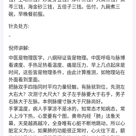
芩三钱，海金砂三钱，五倍子三钱。伍付，九碗煮三
碗，早晚餐前服。
针灸处方:
-
倪师讲解:
中医是物理医学，八纲辩证皆是物理。中医呼吸与脉博
看速度、手热足热看温度、痛是压力、早上几点起床是
时间，这些皆是物理条件，由此计算推测，如物理站在
外面看到里面。
把脉双手四指同时平均力量轻触，有脉就到位，先测左
大右大？次测寸大尺大？女子左手脉要大于右手，男子
右脉大于左脉。本例脉缓寸脉大于尺脉尚好。
手掌温度，病人手掌凉不是冰的，知常态才知病态，常
人上冷下热，心里要有个图，黄帝内经「肺」法象天
幕，天是越高越冷，全身唯有心脏不断地跳动，所以心
脏定义为火，如果肺的功能很正常时，心火往下走，额