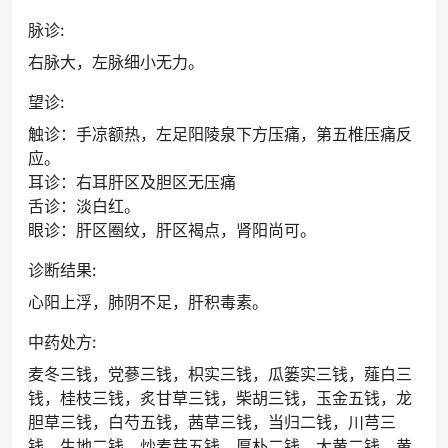
脉诊:
右脉大，左脉细小无力。
望诊:
触诊：手凉额热，左足阳陵泉下方压痛，第五椎压痛反
应。
耳诊：右耳肝区及胆区无压痛
舌诊：淡白红。
眼诊：肝区圈纹，肝区褐点，肾阳尚可。
诊断结果:
心阳上浮，肺阴不足，肝积毒素。
中药处方:
麦冬三钱，党蔘三钱，枳实三钱，瓜篓实三钱，薤白三
钱，桂枝三钱，炙甘草三钱，柴胡三钱，玉金五钱，龙
胆草三钱，白芍五钱，茜草三钱，当归二钱，川芎三
钱，生地二钱，炒麦芽五钱，厚朴二钱，大黄二钱，黄