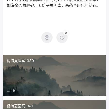
加海金砂象胆砂、五倍子象胆囊，两药合用化胆结石。
0
倪海夏医案1339
上一篇
倪海夏医案1341