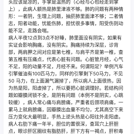
头应该是凉的，手掌是温热的（心经与心包经走到掌
上），此病人额热是肺里津液不够。肺的问题有两种情
形：一者阴，生理上问题，抽菸肺里面津不够；二者情
志，阳者动能，忧能伤肺，担忧很多事情，阳受伤则动
能不足，走路会喘。
病人半夜12点到3点不好睡，肺里面没有阴实，如果有
实证会影响胸痛，没有阴实。胸痛持续为深层，诊背
部，两肩胛之间对应是第七椎，与肩平齐是第一椎，查
第五椎有压痛点，代表心脏有问题。心脏管月经，心气
不足，阳的动量不足，月经不来。何谓阳足？举例汽车
引擎催油有100匹马力，同样的引擎剩下50马力，不见
50 马力，在上面漏气漏掉了，所以病人上面很热，因
为热是阳，阳虚掉了，所以要把心脏调理好。若结构问
题如瓣膜闭锁不全，是阴有问题（本例不是阴实，心跳
较缓），病人常心痛与肩膀痛，严重者后颈项肩痛，一
累马上就肩膀痛，因瓣膜出血量不均匀，尤其高空下来
压力变化大最明显，手热上逆头热是心阳往外走阳虚。
病人右肋下痛一年半，胆位的置很深，查耳穴上肝胆
点，眼诊肝区圈纹有脂肪肝，肝下方有一褐点，肝积毒