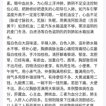
素。眼中血丝多，为心阳上浮冲肺，肺阴不足没法控制
住心阳，把肺修好把遗失的心阳导引入肺，如汽车引擎
温度升高不一定是引擎问题，一是机油没了，心血不足
（脉或寸脉较大，芤脉）失眠，用黄连阿胶汤症（舌苔
黄干）如添机油；二是汽车水箱温度不够，寒凉滋阴的
药麦门冬汤、白虎汤等白色滋阴的药到肺如水箱加满
水。
薤白色白大蒜味道，辛辣入肺，白色入肺，滋补肺水箱
水不够，修补心脏，胸痹病脉治篇心痛彻背痛彻心瓜篓
薤白桂枝汤，手冷加桂枝。清肝解毒柴胡、郁金、龙胆
草，已经有痛，有瘀血，加重白芍，茜草。胸部胀但排
不出月经，四物汤加炒麦芽，有热用生地。小便黄、下
午排气，用小承气汤，仲景胸满用枳实，腹满用白芍，
排气多用厚朴镇逆降气，有排便但不多，大黄减量用二
钱，九碗煮三碗，一碗不到一钱剂量。若肋下痛、大便
不出、恶心又胸胁苦满用大柴胡汤。本例整体病在血
分，肝藏血、心主血、脾统血，三者为血分之脏，肺主
气，入肝入心药较多。左侧阳陵泉下压痛点测胆结石，
以上开了入肝药再加入胆的药，四逆散柴胡枳实炙草，