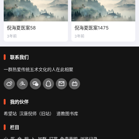
倪海夏医案58
倪海夏医案1475
3年前
3年前
联系我们
一群热爱传统五术文化的人在此相聚
我的伙伴
希望站
汉唐倪师（旧站）
道教图书库
栏目
山
医
命
相
卜
加群
打赏
免责声明
浏览记录