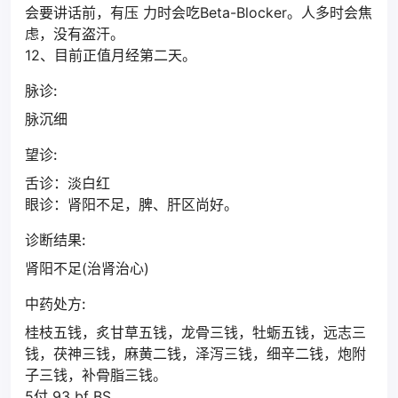
会要讲话前，有压 力时会吃Beta-Blocker。人多时会焦
虑，没有盗汗。
12、目前正值月经第二天。
脉诊:
脉沉细
望诊:
舌诊：淡白红
眼诊：肾阳不足，脾、肝区尚好。
诊断结果:
肾阳不足(治肾治心)
中药处方:
桂枝五钱，炙甘草五钱，龙骨三钱，牡蛎五钱，远志三
钱，茯神三钱，麻黄二钱，泽泻三钱，细辛二钱，炮附
子三钱，补骨脂三钱。
5付 93 bf BS