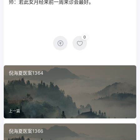
师：若此女月经来前一周来诊会最好。
0
倪海夏医案1364
上一篇
倪海夏医案1366