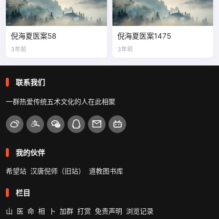
倪海夏医案58
倪海夏医案1475
3年前
3年前
联系我们
一群热爱传统五术文化的人在此相聚
我的伙伴
希望站
汉唐倪师（旧站）
道教图书库
栏目
山
医
命
相
卜
加群
打赏
免责声明
浏览记录