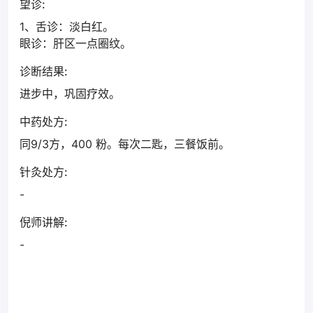
望诊:
1、舌诊：淡白红。
眼诊：肝区一点圈纹。
诊断结果:
进步中，巩固疗效。
中药处方:
同9/3方，400 粉。每次二匙，三餐饭前。
针灸处方:
-
倪师讲解:
-