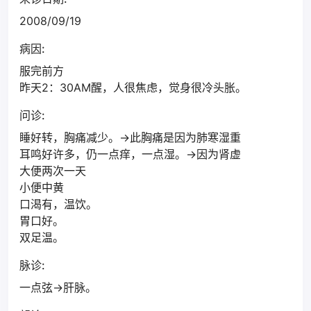
2008/09/19
病因:
服完前方
昨天2：30AM醒，人很焦虑，觉身很冷头胀。
问诊:
睡好转，胸痛减少。→此胸痛是因为肺寒湿重
耳鸣好许多，仍一点痒，一点湿。→因为肾虚
大便两次一天
小便中黄
口渴有，温饮。
胃口好。
双足温。
脉诊:
一点弦→肝脉。