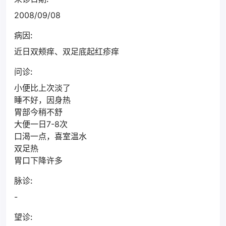
2008/09/08
病因:
近日双颊痒、双足底起红疹痒
问诊:
小便比上次淡了
睡不好，因身热
胃部今稍不舒
大便一日7-8次
口渴一点，喜室温水
双足热
胃口下降许多
脉诊:
-
望诊: