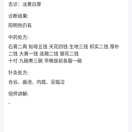
舌诊：淡黄白厚
诊断结果:
阳明热仍有
中药处方:
石膏二两 知母五钱 天花四钱 生地三钱 枳实二钱 厚朴
二钱 大黄一钱 连翘二钱 银花二钱
十付 九碗煮三碗 早晚饭前各服一碗
针灸处方:
合谷、曲池、内庭、足临泣
倪师讲解:
-