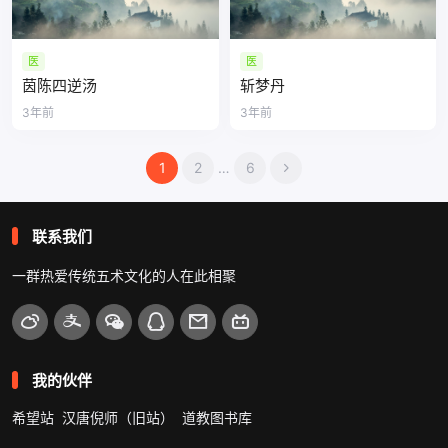
医
医
茵陈四逆汤
斩梦丹
3年前
3年前
文
1
2
…
6
章
导
联系我们
航
一群热爱传统五术文化的人在此相聚
我的伙伴
希望站
汉唐倪师（旧站）
道教图书库