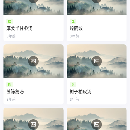
医
医
厚姜半甘参汤
燥阴散
3年前
3年前
医
医
茵陈蒿汤
栀子柏皮汤
3年前
3年前