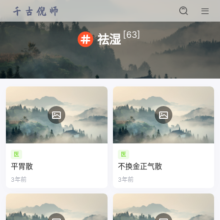
[63]
祛湿
医
医
平胃散
不换金正气散
3年前
3年前