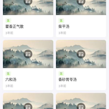
医
医
藿香正气散
柴平汤
3年前
3年前
医
医
六和汤
香砂胃苓汤
3年前
3年前