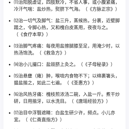
⑾治阳脱虚证，四肢默冷，不省人事，或小腹紧痛，
冷汗气喘：盐炒热，熨脐下气海。（《方脉正宗》）
⑿治一切气及脚气：盐三升，蒸候热，分裹，近壁脚
踏之，令脚心热，又和槐白皮蒸用，夜夜与之。
（《食疗本草》）
⒀治脚气疼痛：每夜用盐擦腿膝至足，用淹少时，以
热汤饱洗。（《救急方》）
⒁治小儿撮口：盐豉脐上灸之。（《子母秘录》）
⒂治悬壅（雍）肿，喉咙内食物不下；以绵裹箸头，
揾盐揩之，如此二七遍。（《圣惠方》）
⒃治风热牙痛：槐枝煎浓汤二碗，入盐一斤。煮干炒
研，日用揩牙，以水洗目。（《唐瑶经验方》）
⒄治目中浮翳遮睛：白盐生研少许，频点。小儿亦
宜。（《仁斋直指方》）