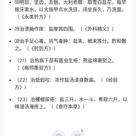
⒅明目，坚齿，去翳，大利老眼：取雪白盐花，每早
揩牙漱水，以大指甲点水洗目，闭坐良久，乃洗面。
（《永类钤方》）
⒆治溃痈作痒：盐摩其四围。（《外科精义》）
⒇治手足心毒，风气毒肿：盐末、椒末等分。酢和敷
之。（《肘后方》）
（21）治热病下部有匿虫生疮：熬盐绵裹熨之。
（《梅师集验方》）
（22）治蚯蚓咬：浓作盐汤浸身数遍。（《经验
方》）
（23）治蠼螋尿疮：盐三升，水一斗，煮取六升，以
绵浸汤淹疮上。（《食疗本草》）
0