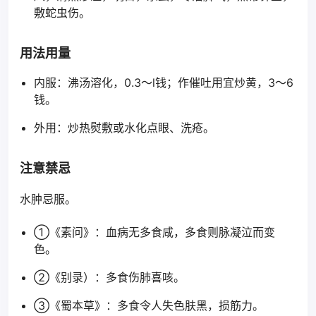
敷蛇虫伤。
用法用量
内服：沸汤溶化，0.3～l钱；作催吐用宜炒黄，3～6
钱。
外用：炒热熨敷或水化点眼、洗疮。
注意禁忌
水肿忌服。
①《素问》：血病无多食咸，多食则脉凝泣而变
色。
②《别录）：多食伤肺喜咳。
③《蜀本草》：多食令人失色肤黑，损筋力。