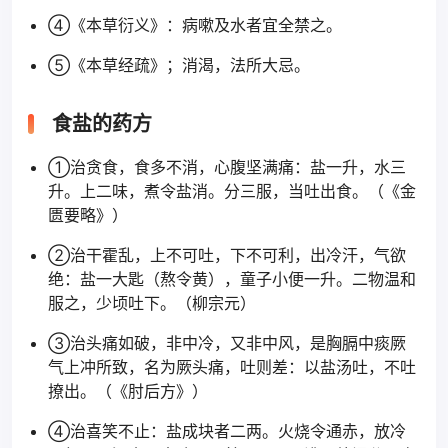
④《本草衍义》：病嗽及水者宜全禁之。
⑤《本草经疏》；消渴，法所大忌。
食盐的药方
①治贪食，食多不消，心腹坚满痛：盐一升，水三
升。上二味，煮令盐消。分三服，当吐出食。（《金
匮要略》）
②治干霍乱，上不可吐，下不可利，出冷汗，气欲
绝：盐一大匙（熬令黄），童子小便一升。二物温和
服之，少顷吐下。（柳宗元）
③治头痛如破，非中冷，又非中风，是胸膈中痰厥
气上冲所致，名为厥头痛，吐则差：以盐汤吐，不吐
撩出。（《肘后方》）
④治喜笑不止：盐成块者二两。火烧令通赤，放冷