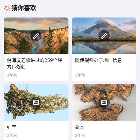
猜你喜欢
倪海厦老师讲过的259个经
网传倪师弟子地址信息
方( 收藏）
3年前
3年前
细辛
藁本
3年前
3年前