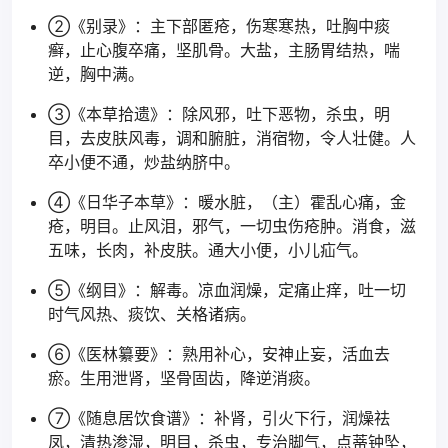
②《别录》：主下部匿疮，伤寒寒热，吐胸中痰
癣，止心腹卒痛，坚肌骨。大盐，主肠胃结热，喘
逆，胸中满。
③《本草拾遗》：除风邪，吐下恶物，杀虫，明
目，去皮肤风毒，调和腑脏，消宿物，令人壮健。人
卒小便不通，炒盐纳脐中。
④《日华子本草》：暖水脏，（主）霍乱心痛，金
疮，明目。止风泪，邪气，一切虫伤疮肿。消食，滋
五味，长肉，补皮肤。通大小便，小儿疝气。
⑤《纲目》：解毒。凉血润燥，定痛止痒，吐一切
时气风热、痰饮、关格诸病。
⑥《医林纂要》：熟用补心，安神止妄，活血去
瘀。生用泄肾，坚骨固齿，降逆消痰。
⑦《随息居饮食谱》：补肾，引火下行，润燥祛
凤，清热渗湿，明目，杀虫，专治脚气，点蒂钟坠，