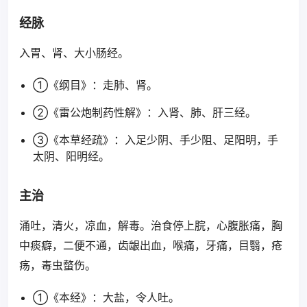
经脉
入胃、肾、大小肠经。
①《纲目》：走肺、肾。
②《雷公炮制药性解》：入肾、肺、肝三经。
③《本草经疏》：入足少阴、手少阻、足阳明，手
太阴、阳明经。
主治
涌吐，清火，凉血，解毒。治食停上脘，心腹胀痛，胸
中痰癖，二便不通，齿龈出血，喉痛，牙痛，目翳，疮
疡，毒虫螫伤。
①《本经》：大盐，令人吐。