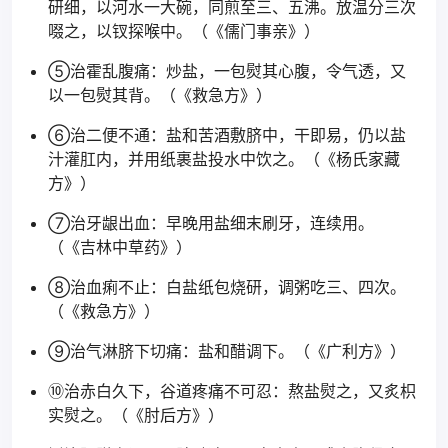
研细，以河水一大碗，同煎至三、五沸。放温分三次
啜之，以钗探喉中。（《儒门事亲》）
⑤治霍乱腹痛：炒盐，一包熨其心腹，令气透，又
以一包熨其背。（《救急方》）
⑥治二便不通：盐和苦酒敷脐中，干即易，仍以盐
汁灌肛内，并用纸裹盐投水中饮之。（《杨氏家藏
方》）
⑦治牙龈出血：早晚用盐细末刷牙，连续用。
（《吉林中草药》）
⑧治血痢不止：白盐纸包烧研，调粥吃三、四次。
（《救急方》）
⑨治气淋脐下切痛：盐和醋调下。（《广利方》）
⑩治赤白久下，谷道疼痛不可忍：熬盐熨之，又炙枳
实熨之。（《肘后方》）