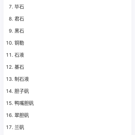
毕石
君石
黑石
铜勒
石液
基石
制石液
胆子矾
鸭嘴胆矾
翠胆矾
兰矾