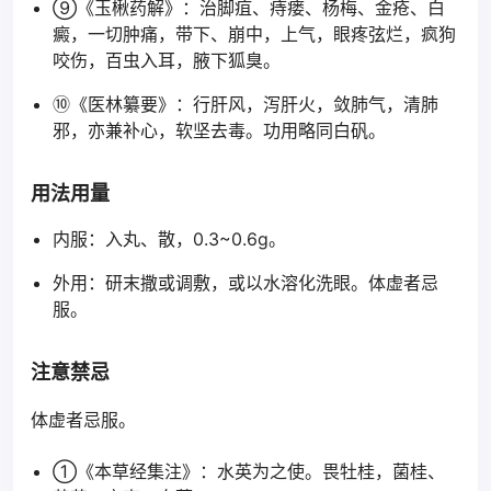
⑨《玉楸药解》：治脚疽、痔瘘、杨梅、金疮、白
癜，一切肿痛，带下、崩中，上气，眼疼弦烂，疯狗
咬伤，百虫入耳，腋下狐臭。
⑩《医林纂要》：行肝风，泻肝火，敛肺气，清肺
邪，亦兼补心，软坚去毒。功用略同白矾。
用法用量
内服：入丸、散，0.3~0.6g。
外用：研末撒或调敷，或以水溶化洗眼。体虚者忌
服。
注意禁忌
体虚者忌服。
①《本草经集注》：水英为之使。畏牡桂，菌桂、