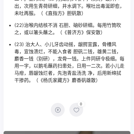
出，次用生青荷研细，井水调下。喉吐出毒涎即愈，
未吐再服。（《直指方》胆矾散）
(22)治喉内结核不消 石胆、硇砂研细。每用竹筒吹
之，或以箸头蘸之。（《普济方》保安散）
(23) 治大人、小儿牙齿动摇，龈腭宣露，骨槽风
毒，宣蚀溃烂，不能入食者 胆矾二钱，雄黄二钱，
麝香一钱（别研），龙骨一钱。上件同研令极细。每
用一字，以鹅毛蘸药扫患处，日用一二次。若小儿走
马疳，唇龈蚀烂者，先泡青盐汤洗 净，后用新绵拭
干掺药。（《杨氏家藏方》麝香矾雄散）
0