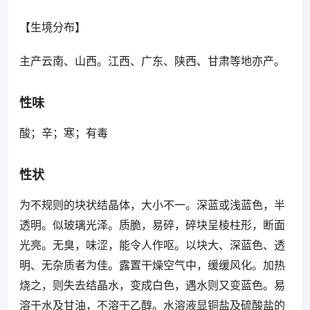
【生境分布】
主产云南、山西。江西、广东、陕西、甘肃等地亦产。
性味
酸；辛；寒；有毒
性状
为不规则的块状结晶体，大小不一。深蓝或浅蓝色，半
透明。似玻璃光泽。质脆，易碎，碎块呈棱柱形，断面
光亮。无臭，味涩，能令人作呕。以块大、深蓝色、透
明、无杂质者为佳。露置干燥空气中，缓缓风化。加热
烧之，则失去结晶水，变成白色，遇水则又变蓝色。易
溶于水及甘油，不溶于乙醇。水溶液显铜盐及硫酸盐的