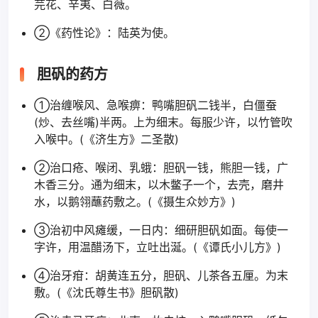
芫花、辛夷、白薇。
②《药性论》：陆英为使。
胆矾的药方
①治缠喉风、急喉痹：鸭嘴胆矾二钱半，白僵蚕
(炒、去丝嘴)半两。上为细末。每服少许，以竹管吹
入喉中。(《济生方》二圣散)
②治口疮、喉闭、乳蛾：胆矾一钱，熊胆一钱，广
木香三分。通为细末，以木鳖子一个，去壳，磨井
水，以鹅翎蘸药敷之。(《摄生众妙方》)
③治初中风瘫缓，一日内：细研胆矾如面。每使一
字许，用温醋汤下，立吐出涎。(《谭氏小儿方》)
④治牙疳：胡黄连五分，胆矾、儿茶各五厘。为末
敷。(《沈氏尊生书》胆矾散)