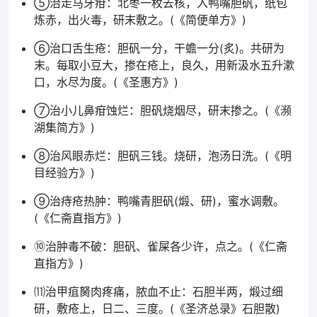
⑤治走马牙疳：北枣一枚去核，入鸭嘴胆矾，纸包
炼赤，出火毒，研末敷之。(《简便单方》)
⑥治口舌生疮：胆矾一分，干蟾一分(炙)。共研为
末。每取小豆大，掺在疮上，良久，用新汲水五升漱
口，水尽为度。(《圣惠方》)
⑦治小儿鼻疳蚀烂：胆矾烧烟尽，研末掺之。(《濒
湖集简方》)
⑧治风眼赤烂：胆矾三钱。烧研，泡汤日洗。(《明
目经验方》)
⑨治痔疮热肿：鸭嘴青胆矾(煅、研)，蜜水调敷。
(《仁斋直指方》)
⑩治肿毒不破：胆矾、雀屎各少许，点之。(《仁斋
直指方》)
⑾治甲疽胬肉疼痛，脓血不止：石胆半两，煅过细
研，敷疮上，日二、三度。(《圣济总录》石胆散)