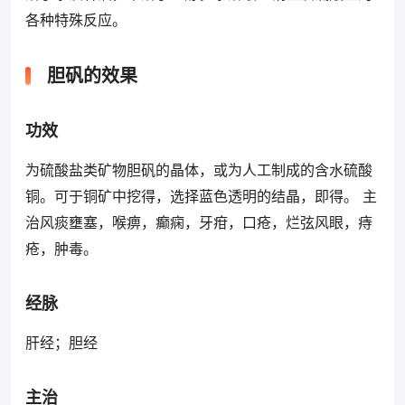
各种特殊反应。
胆矾的效果
功效
为硫酸盐类矿物胆矾的晶体，或为人工制成的含水硫酸
铜。可于铜矿中挖得，选择蓝色透明的结晶，即得。 主
治风痰壅塞，喉痹，癫痫，牙疳，口疮，烂弦风眼，痔
疮，肿毒。
经脉
肝经；胆经
主治