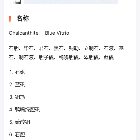
名称
Chalcanthite， Blue Vitriol
石胆、毕石、君石、黑石、铜勒、立制石、石液、基
石、制石液、胆子矾、鸭嘴胆矾、翠胆矾、蓝矾
石矾
蓝矾
铜筋
鸭嘴绿胆矾
硫酸铜
石胆