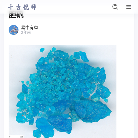
胆矾
易中有益
3年前