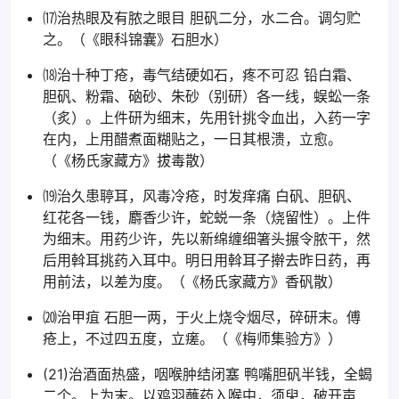
⒄治热眼及有脓之眼目 胆矾二分，水二合。调匀贮
之。（《眼科锦囊》石胆水）
⒅治十种丁疮，毒气结硬如石，疼不可忍 铅白霜、
胆矾、粉霜、硇砂、朱砂（别研）各一线，蜈蚣一条
（炙）。上件研为细末，先用针挑令血出，入药一字
在内，上用醋煮面糊贴之，一日其根溃，立愈。
（《杨氏家藏方》拔毒散）
⒆治久患聤耳，风毒冷疮，时发痒痛 白矾、胆矾、
红花各一钱，麝香少许，蛇蜕一条（烧留性）。上件
为细末。用药少许，先以新绵缠细箸头搌令脓干，然
后用斡耳挑药入耳中。明日用斡耳子擀去昨日药，再
用前法，以差为度。（《杨氏家藏方》香矾散）
⒇治甲疽 石胆一两，于火上烧令烟尽，碎研末。傅
疮上，不过四五度，立瘥。（《梅师集验方》）
(21)治酒面热盛，咽喉肿结闭塞 鸭嘴胆矾半钱，全蝎
二个。上为末。以鸡羽蘸药入喉中，须臾，破开声