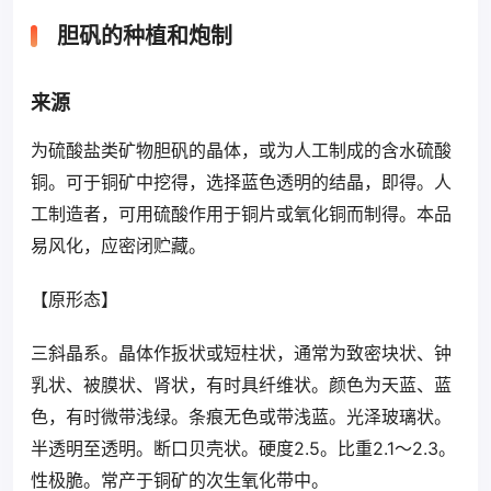
胆矾的种植和炮制
来源
为硫酸盐类矿物胆矾的晶体，或为人工制成的含水硫酸
铜。可于铜矿中挖得，选择蓝色透明的结晶，即得。人
工制造者，可用硫酸作用于铜片或氧化铜而制得。本品
易风化，应密闭贮藏。
【原形态】
三斜晶系。晶体作扳状或短柱状，通常为致密块状、钟
乳状、被膜状、肾状，有时具纤维状。颜色为天蓝、蓝
色，有时微带浅绿。条痕无色或带浅蓝。光泽玻璃状。
半透明至透明。断口贝壳状。硬度2.5。比重2.1～2.3。
性极脆。常产于铜矿的次生氧化带中。