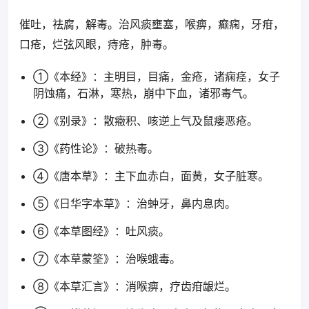
催吐，祛腐，解毒。治风痰壅塞，喉痹，癫痫，牙疳，
口疮，烂弦风眼，痔疮，肿毒。
①《本经》：主明目，目痛，金疮，诸痫痉，女子
阴蚀痛，石淋，寒热，崩中下血，诸邪毒气。
②《别录》：散癥积、咳逆上气及鼠瘘恶疮。
③《药性论》：破热毒。
④《唐本草》：主下血赤白，面黄，女子脏寒。
⑤《日华字本草》：治蚛牙，鼻内息肉。
⑥《本草图经》：吐风痰。
⑦《本草蒙筌》：治喉蛾毒。
⑧《本草汇言》：消喉痹，疗齿疳龈烂。