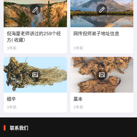
倪海厦老师讲过的259个经
网传倪师弟子地址信息
方( 收藏）
3年前
3年前
细辛
藁本
3年前
3年前
联系我们