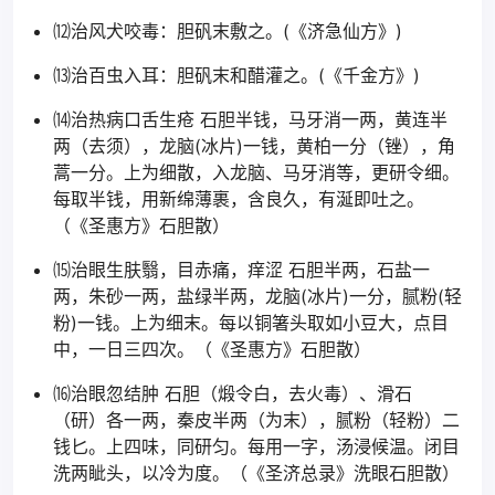
⑿治风犬咬毒：胆矾末敷之。(《济急仙方》)
⒀治百虫入耳：胆矾末和醋灌之。(《千金方》)
⒁治热病口舌生疮 石胆半钱，马牙消一两，黄连半
两（去须），龙脑(冰片)一钱，黄柏一分（锉），角
蒿一分。上为细散，入龙脑、马牙消等，更研令细。
每取半钱，用新绵薄裹，含良久，有涎即吐之。
（《圣惠方》石胆散）
⒂治眼生肤翳，目赤痛，痒涩 石胆半两，石盐一
两，朱砂一两，盐绿半两，龙脑(冰片)一分，腻粉(轻
粉)一钱。上为细末。每以铜箸头取如小豆大，点目
中，一日三四次。（《圣惠方》石胆散）
⒃治眼忽结肿 石胆（煅令白，去火毒）、滑石
（研）各一两，秦皮半两（为末），腻粉（轻粉）二
钱匕。上四味，同研匀。每用一字，汤浸候温。闭目
洗两眦头，以冷为度。（《圣济总录》洗眼石胆散）