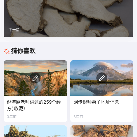
下一篇
猜你喜欢
倪海厦老师讲过的259个经
网传倪师弟子地址信息
方( 收藏）
3年前
3年前