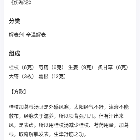
《伤寒论》
分类
解表剂-辛温解表
组成
桂枝（6克） 芍药（6克） 生姜（9克） 炙甘草（6克）
大枣（3枚） 葛根（12克）
【方歌】
桂枝加葛根汤证是外感风寒，太阳经气不舒，津液不能
敷布，经脉失于濡养，所以项背强几几。但有汗出来
风，是表虚。所以用桂枝汤减少桂枝、芍药用量，加葛
根，取奇解肌发表，生津舒筋之功。