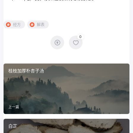
经方
解表
0
桂枝加厚朴杏子汤
上一篇
白芷