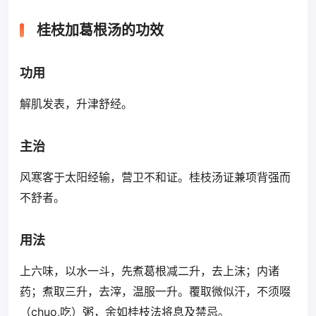
桂枝加葛根汤的功效
功用
解肌发表，升津舒经。
主治
风寒客于太阳经输，营卫不和证。桂枝汤证兼项背强而
不舒者。
用法
上六味，以水一斗，先煮葛根减二升，去上沫；内诸
药；煮取三升，去滓，温服一升。覆取微似汗，不须啜
（chuo,吃）粥，余如桂枝法将息及禁忌。