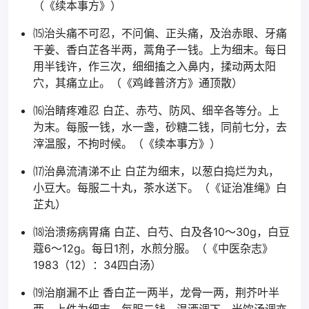
（《续本事方》）
⒂治头痛不可忍，不问偏、正头痛，及治赤眼、牙痛
干姜、香白芷各半两，蒿角子一钱。上为细末。每日
用半钱许，作三次，细细搐之入鼻内，揉动两太阳
穴，其痛立止。（《鸡峰普济方》通顶散）
⒃治睛疼难忍 白芷、赤芍、防风、细辛各等分。上
为末。每服一钱，水一盏，砂糖二钱，同前七分，去
滓温服，不拘时候。（《续本事方》）
⒄治鼻流清涕不止 白芷为细末，以葱白捣烂为丸，
小豆大。每服二十丸，茶水送下。（《证治准绳》白
芷丸）
⒅治溃疡病胃痛 白芷、白芍、白及各10～30g，白豆
蔻6～12g。每日1剂，水煎分服。（《中医杂志》
1983（12）：34四白汤）
⒆治崩漏不止 香白芷一两半，龙骨一两，荆芥叶半