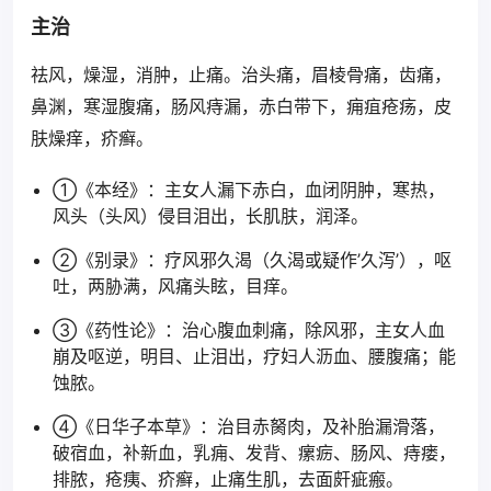
主治
祛风，燥湿，消肿，止痛。治头痛，眉棱骨痛，齿痛，
鼻渊，寒湿腹痛，肠风痔漏，赤白带下，痈疽疮疡，皮
肤燥痒，疥癣。
①《本经》：主女人漏下赤白，血闭阴肿，寒热，
风头（头风）侵目泪出，长肌肤，润泽。
②《别录》：疗风邪久渴（久渴或疑作’久泻’），呕
吐，两胁满，风痛头眩，目痒。
③《药性论》：治心腹血刺痛，除风邪，主女人血
崩及呕逆，明目、止泪出，疗妇人沥血、腰腹痛；能
蚀脓。
④《日华子本草》：治目赤胬肉，及补胎漏滑落，
破宿血，补新血，乳痈、发背、瘰疬、肠风、痔瘘，
排脓，疮痍、疥癣，止痛生肌，去面皯疵瘢。