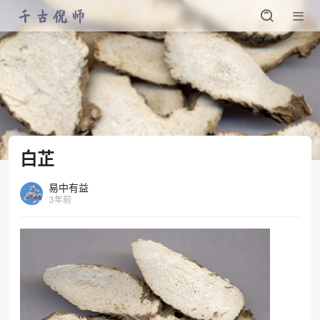
白芷
易中有益
3年前