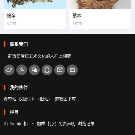
细辛
藁本
3年前
3年前
联系我们
一群热爱传统五术文化的人在此相聚
我的伙伴
希望站
汉唐倪师（旧站）
道教图书库
栏目
山
医
命
相
卜
加群
打赏
免责声明
浏览记录