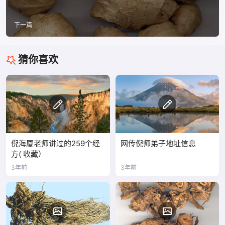
下一篇
猜你喜欢
倪海厦老师讲过的259个经
网传倪师弟子地址信息
方( 收藏）
3年前
3年前