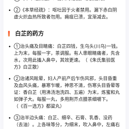
②《本草经疏》：呕吐因于火者禁用。漏下赤白阴
虚火炽血热所致者勿用。痈疽已溃，宜渐减去。
白芷的药方
①治头痛及目睛痛：白芷四钱，生乌头(川乌)一钱。
上为末，每服一字，茶调服。有人患眼睛痛者，先含
水，次用此搐入鼻中，其效更速。（《朱氏集验医
方》白芷散）
②治诸风眩晕，妇人产前产后乍伤风邪，头目昏重
及血风头痛，暴寒乍暖，神思不清，伤寒头目昏晕等
证：香白芷（用沸汤泡洗四、五遍）为末，炼蜜和丸
如弹子大。每服一丸，多用荆芥点腊茶细嚼下。
（《百一选方》都粱丸）
③治半边头痛：白芷、细辛、石膏、乳香、没药
（去油）。上各味等分，为细末，吹入鼻中，左痛右