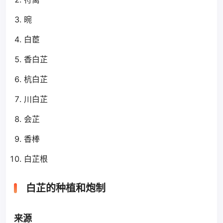
晼
白茞
香白芷
杭白芷
川白芷
会芷
香棒
白芷根
白芷的种植和炮制
来源