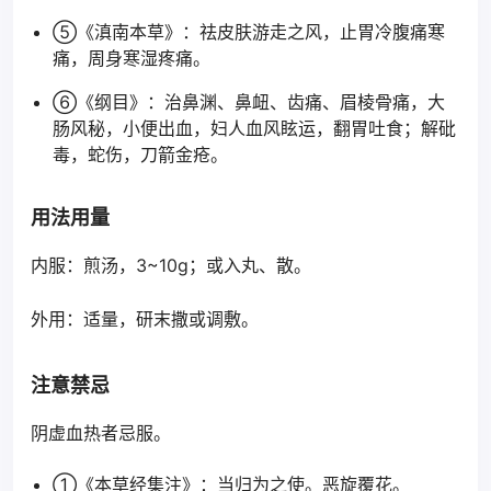
⑤《滇南本草》：祛皮肤游走之风，止胃冷腹痛寒
痛，周身寒湿疼痛。
⑥《纲目》：治鼻渊、鼻衄、齿痛、眉棱骨痛，大
肠风秘，小便出血，妇人血风眩运，翻胃吐食；解砒
毒，蛇伤，刀箭金疮。
用法用量
内服：煎汤，3~10g；或入丸、散。
外用：适量，研末撒或调敷。
注意禁忌
阴虚血热者忌服。
①《本草经集注》：当归为之使。恶旋覆花。