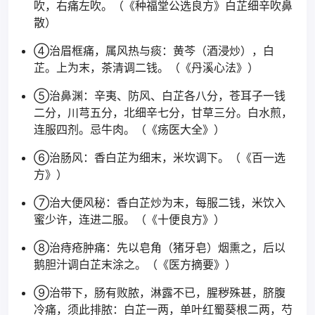
吹，右痛左吹。（《种福堂公选良方》白芷细辛吹鼻
散）
④治眉框痛，属风热与痰：黄芩（酒浸炒），白
芷。上为末，茶清调二钱。（《丹溪心法》）
⑤治鼻渊：辛夷、防风、白芷各八分，苍耳子一钱
二分，川芎五分，北细辛七分，甘草三分。白水煎，
连服四剂。忌牛肉。（《疡医大全》）
⑥治肠风：香白芷为细末，米坎调下。（《百一选
方》）
⑦治大便风秘：香白芷炒为末，每服二钱，米饮入
蜜少许，连进二服。（《十便良方》）
⑧治痔疮肿痛：先以皂角（猪牙皂）烟熏之，后以
鹅胆汁调白芷末涂之。（《医方摘要》）
⑨治带下，肠有败脓，淋露不已，腥秽殊甚，脐腹
冷痛，须此排脓：白芷一两，单叶红蜀葵根二两，芍