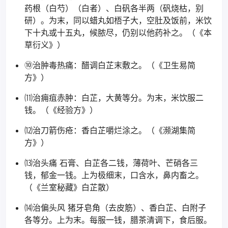
药根（白芍）（白者）、白矾各半两（矾烧枯，别
研）。为末，同以蜡丸如梧子大，空肚及饭前，米饮
下十丸或十五丸，候脓尽，仍别以他药补之。（《本
草衍义》）
⑩治肿毒热痛：醋调白芷末敷之。（《卫生易简
方》）
⑾治痈疽赤肿：白芷，大黄等分。为末，米饮服二
钱。（《经验方》）
⑿治刀箭伤疮：香白芷嚼烂涂之。（《濒湖集简
方》）
⒀治头痛 石膏、白芷各二钱，薄荷叶、芒硝各三
钱，郁金一钱。上为极细末，口含水，鼻内畜之。
（《兰室秘藏》白芷散）
⒁治偏头风 猪牙皂角（去皮筋）、香白芷、白附子
各等分。上为末。每服一钱，腊茶清调下，食后服。