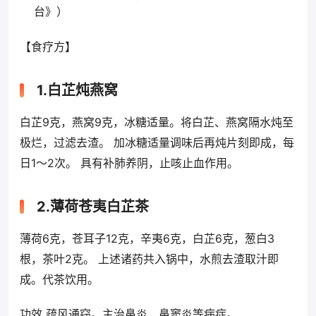
台》）
【食疗方】
1.白芷炖燕窝
白芷9克，燕窝9克，冰糖适量。将白芷、燕窝隔水炖至
极烂，过滤去渣。 加冰糖适量调味后再炖片刻即成，每
日1～2次。 具有补肺养阴，止咳止血作用。
2.薄荷苍夷白芷茶
薄荷6克，苍耳子12克，辛夷6克，白芷6克，葱白3
根，茶叶2克。 上述诸药共入锅中，水煎去渣取汁即
成。代茶饮用。
功效 疏风通窃。主治鼻炎、鼻窦炎等病症。