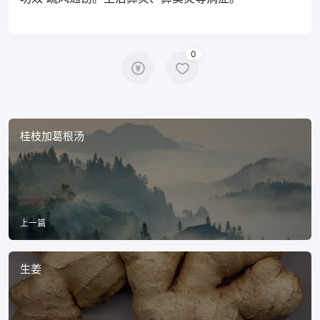
0
桂枝加葛根汤
上一篇
生姜