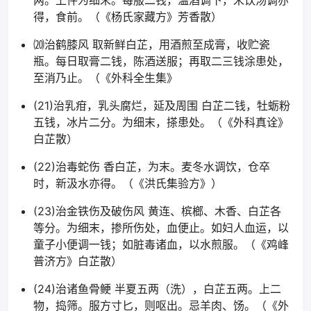
两。上件为细末。每服二钱，温酒调下，米饮汤调亦
得，食前。（《杨氏家藏方》芳香散）
⒇治鹤膝风 取新鲜白芷，用酒煎至成膏，收贮瓷
瓶。每日取膏二钱，陈酒送服；再取二三钱涂患处，
至消乃止。（《外科全生集》
(21)治乳疳，乳头腐烂，延及周围 白芷二钱，牡蛎粉
五钱，冰片二分。为细末，搽患处。（《外科真诠》
白芷散）
(22)治毒蛇伤 香白芷，为末。麦冬水调饮，仓卒
时，新汲水亦得。（《洪氏集验方》）
(23)治金铁伤及破伤风 黄连、槟榔、木香、白芷各
等分。为细末，掺所伤处，血便止。如妇人血运，以
童子小便调一钱；如脏毒诸血，以水煎服。（《鸡峰
普济方》白芷散）
(24)治诸鱼骨鲠 半夏五两（洗），白芷五两。上二
物，捣筛。服方寸匕，则呕出。忌羊肉、饧。（《外