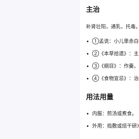
主治
补肾壮阳，通乳，托毒
①孟诜：小儿患赤白
②《本草拾遗》：主
③《纲目》：作羹，
④《食物宜忌》：治
用法用量
内服：煎汤或煮食。
外用：捣敷或焙干研