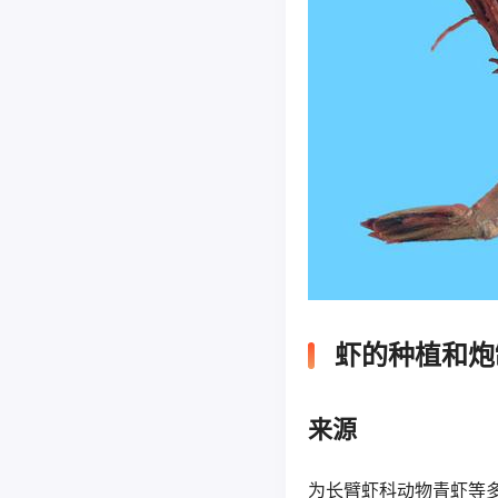
虾的种植和炮
来源
为长臂虾科动物青虾等