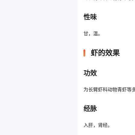
性味
甘，温。
虾的效果
功效
为长臂虾科动物青虾等
经脉
入肝，肾经。