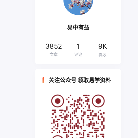
易中有益
3852
1
9K
文章
评论
喜欢
关注公众号 领取易学资料