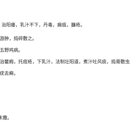
。治阳痿，乳汁不下，丹毒，痈疽，臁疮。
游肿，捣碎敷之。
五野鸡病。
治鳖瘕，托痘疮，下乳汁，法制壮阳道，煮汁吐风痰，捣膏敷虫
疣去癣。
末撒。