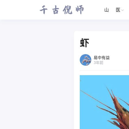
山
医
虾
易中有益
3年前