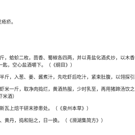
发疮疥。
斤，蛤蚧二枚，茴香、蜀椒各四两，并以青盐化酒炙炒，以木香
一匙，空心盐酒嚼下。（《纲目》）
半斤，入葱、姜、酱煮汁，先吃虾后吃汁，紧束肚腹，以翎探引
虾米一斤，取净肉捣烂，黄酒热服，少时乳至，再用猪蹄汤饮之
虾米酒）
新瓦上焙干研末掺患处。（《泉州本草》）
、黄丹，捣和贴之，日一换。（《濒湖集简方》）