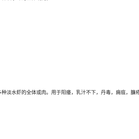
多种淡水虾的全体或肉。用于阳痿，乳汁不下，丹毒，痈疽，臁