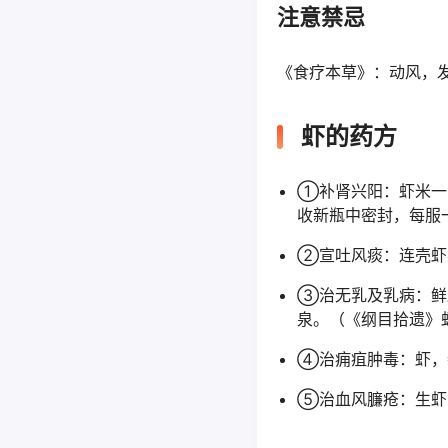
注意禁忌
《食疗本草》：动风，
虾的药方
①补肾兴阳：虾米一
收新瓶中密封，每服
②宣吐风痰：连壳虾
③治无乳及乳病：鲜
泉。（《纲目拾遗》
④治痈疽肿毒：虾，
⑤治血风臁疮：生虾