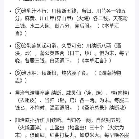
⑦治乳汁不行：川续断五钱，当归、川芎各一钱五
分，麻黄、川山甲(穿山甲)（火煅）各二钱，天花粉
三钱。水二大碗，煎八分，食后服。（《本草汇
言》）
⑧治乳痈初起可消，久患可愈：川续断八两（酒
浸，炒），蒲公英四两（日干，炒）。俱为末，每早
晚，各服三钱，白汤调下。（《本草汇言》）
⑨治水肿：续断根，炖猪腰子食。（《湖南药物
志》）
⑩治气滞腰卒痛 续断、威灵仙（锉，焙）、桂(肉桂)
（去粗皮）、当归（锉，焙）各一两。为末。每服二
钱匕，不拘时，温酒调服。（《圣济总录》续断散）
⑾治跌扑折伤 川续断、当归各一两，自然铜五钱
（火煅酒淬），土鳖虫（地鳖虫）三十个（火烘为
末）。俱研细，红曲打糊丸，如黍米大。每早晚各服