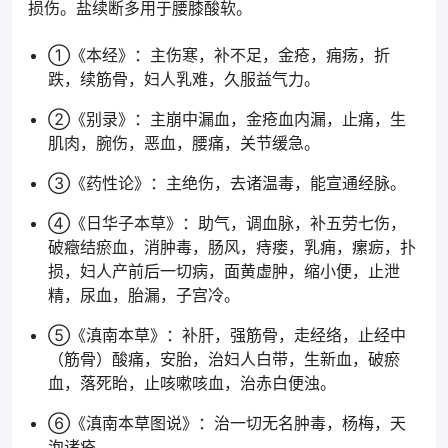
损伤。盐续断多用于腰膝酸软。
①《本经》：主伤寒，补不足，金疮，痈疡，折
跌，续筋骨，妇人乳难，久服益气力。
②《别录》：主崩中漏血，金疮血内漏，止痛，生
肌肉，腕伤，恶血，腰痛，关节缓急。
③《药性论》：主绝伤，去诸温毒，能宣通经脉。
④《日华子本草》：助气，调血脉，补五劳七伤，
破癥结瘀血，消肿毒，肠风，痔瘘，乳痈，瘰疬，扑
损，妇人产前后一切病，面黄虚肿，缩小便，止泄
精，尿血，胎漏，子宫冷。
⑤《滇南本草》：补肝，强筋骨，走经络，止经中
（筋骨）酸痛，安胎，治妇人白带，生新血，破瘀
血，落死眙，止咳嗽咳血，治赤白便浊。
⑥《滇南本草图说》：治一切无名肿毒，杨梅，天
泡诸疮。