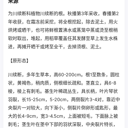
来源
为川续断科植物川续断的根。秋播第3年采收，春播第2
年收获，在霜冻前采挖，将全根挖起，除去泥土，用火
烘烤或晒干，也可将鲜根置沸水或蒸笼中蒸或烫至根稍
软时取出，堆起，用稻草覆盖任其发酵至草上发生水株
进，再摊开晒干或烤至全干，去掉须根、泥土。
【原形态】
川续断，多年生草本，高60-200cm。根1至数条，圆柱
状，黄褐色，稍肉质，侧根细长疏和。茎直立，具6-8
棱，棱上有刺毛。基生叶稀疏丛生，具长柄，叶片琴状
羽裂，长15-25cm，5-20cm，两侧裂片3-4对，靠近中
央裂片一对较大，向下渐小，侧裂片倒卵形或匙形，最
大的长4-9cm，宽3-4.5cm，上面被短毛，下面脉上被
刺毛；茎生叶在茎中下部的羽状深裂，中央裂片特长，