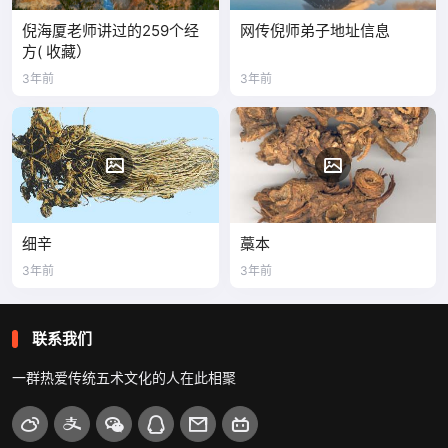
倪海厦老师讲过的259个经
网传倪师弟子地址信息
方( 收藏）
3年前
3年前
细辛
藁本
3年前
3年前
联系我们
一群热爱传统五术文化的人在此相聚