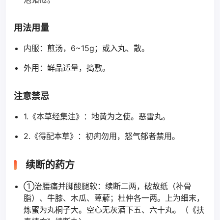
用法用量
内服：煎汤，6~15g；或入丸、散。
外用：鲜品适量，捣敷。
注意禁忌
1.《本草经集注》：地黄为之使。恶雷丸。
2.《得配本草》：初痢勿用，怒气郁者禁用。
续断的药方
①治腰痛并脚酸腿软：续断二两，破故纸（补骨
脂）、牛膝、木瓜、萆薢；杜仲各一两。上为细末，
炼蜜为丸桐子大。空心无灰酒下五、六十丸。（《扶