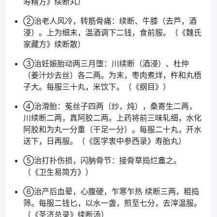
寿精方》续断丸）
②治老人风冷，转筋骨痛：续断、牛膝（去芦，酒
浸）。上为细末，温酒调下二钱，食前服。（《魏氏
家藏方》续断散）
③治妊娠胎动两三月堕：川续断（酒浸）、杜仲
（姜汁炒去丝）各二两。为末，枣肉煮烊，杵和丸梧
子大。每服三十丸，米饮下。（《纲目》）
④治滑胎：菟丝子四两（炒，炖），桑寄生二两，
川续断二两，真阿胶二两。上药将前三味轧细，水化
阿胶和为丸一分重（干足一分）。每服二十丸，开水
送下，日再服。（《医学衷中参西录》寿胎丸）
⑤治打扑伤损，闪肭骨节：接骨草捣烂盫之。
（《卫生易简方》）
⑥治产后血晕，心腹硬，乍寒乍热 续断三两，粗捣
筛。每服二钱匕，以水一盏，煎至七分，去滓温服。
（《圣济总录》续断汤）