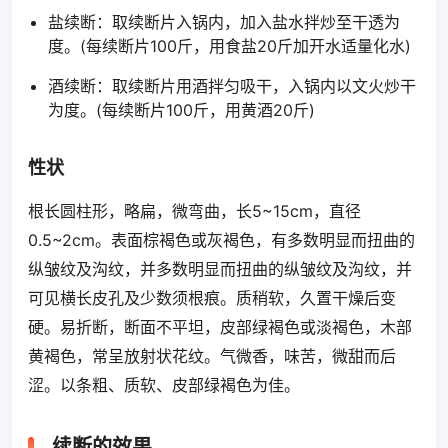
盐续断：取续断片入锅内，加入盐水拌炒至干透为
度。(每续断片100斤，用食盐20斤加开水适量化水)
酒续断：取续断片用酒拌匀吸干，入锅内以文火炒干
为度。(每续断片100斤，用黄酒20斤)
性状
根长圆柱形，略扁，微弯曲，长5~15cm，直径
0.5~2cm。表面棕褐色或灰褐色，有多数明显而扭曲的
纵皱纹及沟纹，并多数明显而扭曲的纵皱纹及沟纹，并
可见横长皮孔及少数须根痕。质稍软，久置干燥后变
硬。易折断，断面不平坦，皮部绿褐色或淡褐色，木部
黄褐色，常呈放射状花纹。气微香，味苦，微甜而后
涩。以条粗、质软、皮部绿褐色为佳。
续断的效果