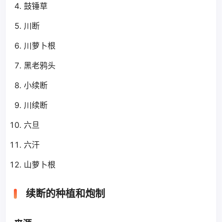
鼓锤草
川断
川萝卜根
黑老鸦头
小续断
川续断
六旦
六汗
山萝卜根
续断的种植和炮制