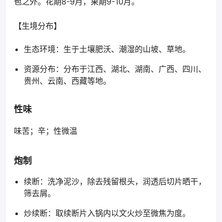
苞之外。花期8-9月，果期9-10月。
【生境分布】
生态环境：生于土壤肥沃、潮湿的山坡、草地。
资源分布：分布于江西、湖北、湖南、广西、四川、
贵州、云南、西藏等地。
性味
味苦；辛；性微温
炮制
续断：洗净泥沙，除去残留根头，润透后切片晒干，
筛去屑。
炒续断：取续断片入锅内以文火炒至微焦为度。