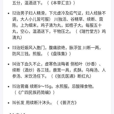
五分，温酒送下。（《本草汇言》）
⑿治男子妇人精滑，下元虚冷及疝气证，妇人经脉不
调，大人小儿皆可服） 川独活、谷精草、续断、茵
陈。上为细末，鸡子清为丸，如梧子大。每服五十
丸，空心，温酒送下，干物压之。（《瑞竹堂方》鸡
清丸）
⒀治妊娠风入胞门，腹痛欲绝，脉浮弦 川断一两，
防风三钱。煎服。（《盘珠集》）
⒁治下血久不止，虚寒色淡晦者 侧柏叶（炒香）、
续断（酒炒）各三钱，鹿茸一具，炙酥。乌梅汤、人
参汤、米饮汤任下。（《张氏医通》断红丸）
⒂治胃痛 续断9～15g。水煎服。忌酸辣食物。
（《广四民族药简编》）
⒃长发 用续断汁沐头。（《普济方》