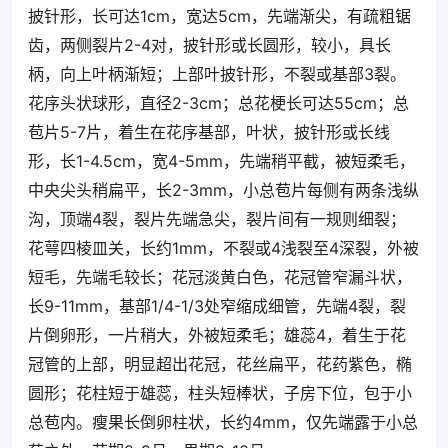
披针形，长可达1cm，宽达5cm，先端渐尖，有疏粗锯
齿，两侧裂片2-4对，披针形或长圆形，较小，具长
柄，向上叶柄渐短；上部叶披针形，不裂或基部3裂。
花序头状球形，直径2-3cm；总花梗长可达55cm；总
苞片5-7片，着生在花序基部，叶状，披针形或长线
形，长1-4.5cm，宽4-5mm，先端稍平截，被短柔毛，
中央尖头稍扁平，长2-3mm，小总苞片每侧有两条浅纵
沟，顶端4裂，裂片先端急尖，裂片间有一规则细裂；
花萼四棱皿关，长约1mm，不裂或4浅裂至4深裂，外被
短毛，先端毛较长；花冠淡黄白色，花冠管窄漏斗状，
长9-11mm，基部1/4-1/3处窄缩成细管，先端4裂，裂
片倒卵形，一片稍大，外被短柔毛；雄蕊4，着生于花
冠管的上部，明显超出花冠，花丝扁平，花药紫色，椭
圆形；花柱短于雄蕊，柱头短棒状，子房下位，包于小
总苞内。瘦果长倒卵柱状，长约4mm，仅先端露于小总