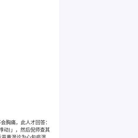
不会胸痛，此人才回答：
g(心悸动)」，然后倪师查其
舌苔黄湿诊为心包痰湿