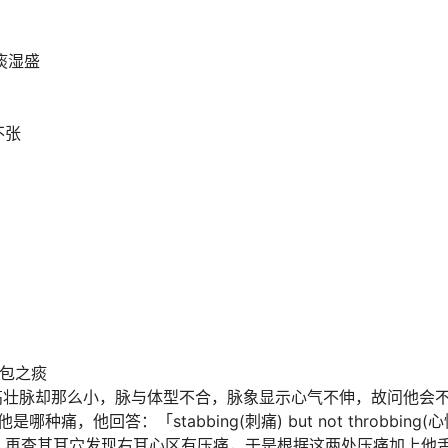
痰湿盛
不张
心包之痰
人高壮脉却那么小，脉与体型不合，脉象显示心气不伸，故问他会
种痛，他回答：「stabbing(刺痛) but not throbbin
，再查其耳穴发现右耳心区有压痛，于是根据这两处压痛加上他