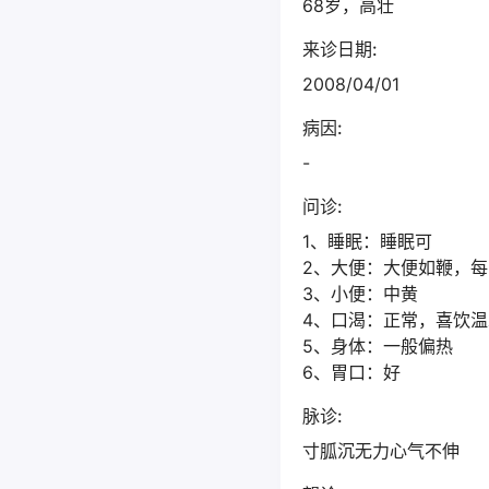
68岁，高壮
来诊日期:
2008/04/01
病因:
-
问诊:
1、睡眠：睡眠可
2、大便：大便如鞭，
3、小便：中黄
4、口渴：正常，喜饮温
5、身体：一般偏热
6、胃口：好
脉诊:
寸胍沉无力心气不伸