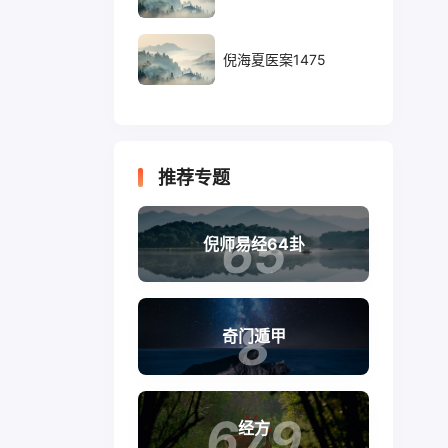
倪海夏医案1475
推荐专题
65
倪师易经64卦
8
奇门遁甲
679
经方