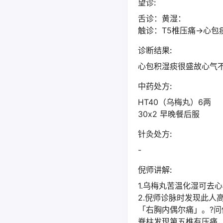
望诊:
舌诊：黄湿：
触诊：T5椎压痛→心包
诊断结果:
心包积湿痰很盛故心气
中药处方:
HT40（乌梅丸）6两
30x2 早晚餐后服
针灸处方:
-
倪师讲解:
1.乌梅丸苦温化湿可去
2.倪师诊脉时发现此
「右胸内偶尔痛」。?问他是哪
脊柱发现第五椎有压痛