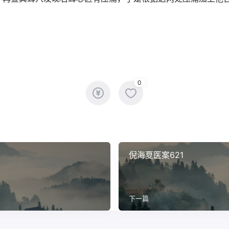
0
倪海夏医案621
下一篇