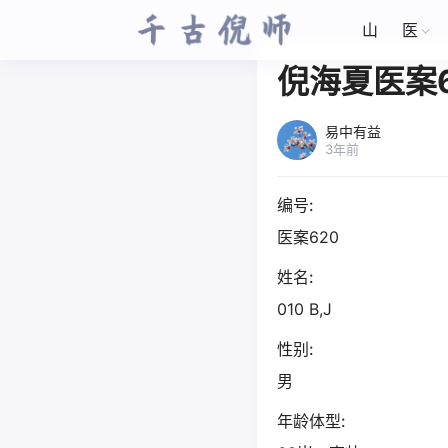
山
医
倪海夏医案6
易中有益
3年前
编号:
医案620
姓名:
010 B,J
性别:
男
年龄体型: