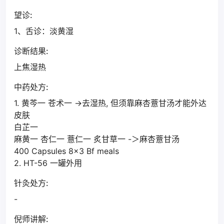
望诊:
1、舌诊：淡黄湿
诊断结果:
上焦湿热
中药处方:
1. 黄芩一 苍术一 ->去湿热, 但须靠麻杏薏甘汤才能外达
皮肤
白芷一
麻黄一 杏仁一 薏仁一 炙甘草一 -＞麻杏薏甘汤
400 Capsules 8x3 Bf meals
2. HT-56 一罐外用
针灸处方:
-
倪师讲解: