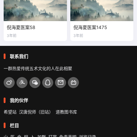
倪海夏医案58
倪海夏医案1475
3年前
3年前
联系我们
一群热爱传统五术文化的人在此相聚
我的伙伴
希望站
汉唐倪师（旧站）
道教图书库
栏目
山
医
命
相
卜
加群
打赏
免责声明
浏览记录