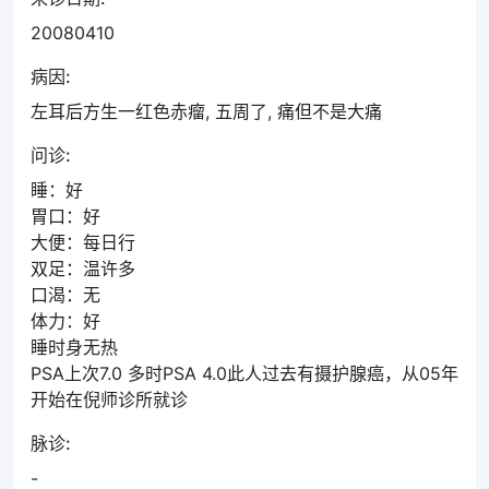
20080410
病因:
左耳后方生一红色赤瘤, 五周了, 痛但不是大痛
问诊:
睡：好
胃口：好
大便：每日行
双足：温许多
口渴：无
体力：好
睡时身无热
PSA上次7.0 多时PSA 4.0此人过去有摄护腺癌，从05年
开始在倪师诊所就诊
脉诊:
-