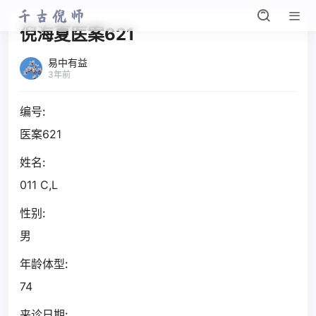
倪海夏医案621
易中有益
3年前
编号:
医案621
姓名:
011 C,L
性别:
男
年龄体型:
74
来诊日期: