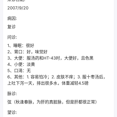
2007/9/20
病因:
复诊
问诊:
1、睡眠：很好
2、胃口：好，味觉好
3、大便：服汤药和HT-43时，大便好，且色黑
4、小便：淡黄
5、口渴：无
6、其他：1. 容易怕冷；2. 皮肤不痒；3. 服十枣汤后，
上吐下泻一天，排出很多水，体重减轻4.5磅
脉诊:
弦（秋逢春脉，为肝的真脏脉，但是肝都很正常）
望诊: