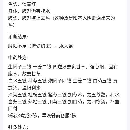
舌诊：淡黄红
身体：腹部仍有腹水
腹诊：腹部摸上去热（这种热是阳不入阴反逆出来的
热）
诊断结果:
脾阳不足（脾受约束），水太盛
中药处方:
生附子三钱 干姜二钱 四逆汤去炙甘草，强心阳，因有
腹水，故去甘草
白术五钱 茯苓五钱 炮附子四钱 生姜二钱 白芍五钱 真
武汤，温阳利水
泽泻五钱 桂枝五钱 猪苓三钱 加苓术，为五苓散，利水
当归三钱 熟地三钱 川芎三钱 加白芍，为四物汤，补血
四付
9碗水煮成3碗，早晚餐前各服1碗
针灸处方: