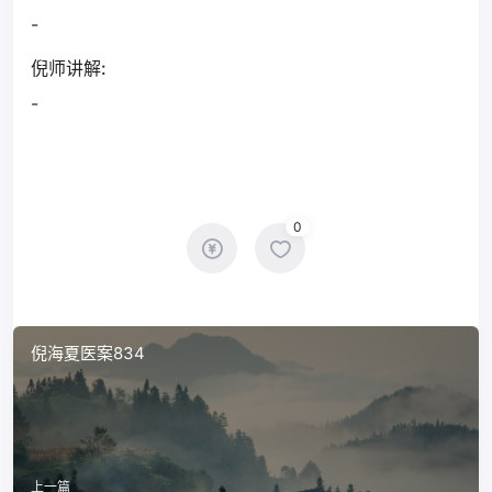
-
倪师讲解:
-
0
倪海夏医案834
上一篇