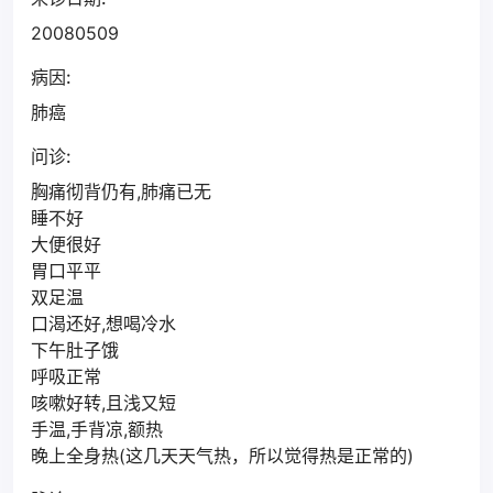
20080509
病因:
肺癌
问诊:
胸痛彻背仍有,肺痛已无
睡不好
大便很好
胃口平平
双足温
口渴还好,想喝冷水
下午肚子饿
呼吸正常
咳嗽好转,且浅又短
手温,手背凉,额热
晚上全身热(这几天天气热，所以觉得热是正常的)