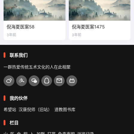
倪海夏医案58
倪海夏医案1475
3年前
3年前
联系我们
一群热爱传统五术文化的人在此相聚
我的伙伴
希望站
汉唐倪师（旧站）
道教图书库
栏目
山
医
命
相
卜
加群
打赏
免责声明
浏览记录