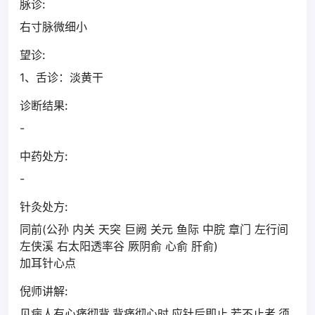
脉诊:
右寸脉微细小
望诊:
1、舌诊：淡黄干
诊断结果:
-
中药处方:
-
针灸处方:
同前(公孙 内关 天突 巨阙 关元 鱼际 中脘 章门 左行间
左侠溪 右太阳透率谷 厥阴俞 心俞 肝俞)
加耳针心点
倪师讲解:
见病人有心痛彻背,背痛彻心时,应针后即止.若不止者,须