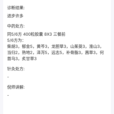
诊断结果:
进步许多
中药处方:
同5/6方 400粒胶囊 8X3 三餐前
5/6方为：
柴胡3，郁金5，黄芩3，龙胆草3，山茱萸3，淮山3，
当归2，熟地2，泽泻5，远志5，补骨脂3，茜草3，何
首乌3，炙甘草3
针灸处方:
-
倪师讲解:
-