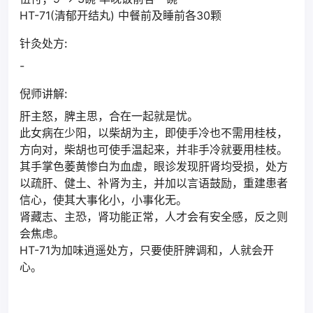
HT-71(清郁开结丸) 中餐前及睡前各30颗
针灸处方:
-
倪师讲解:
肝主怒，脾主思，合在一起就是忧。
此女病在少阳，以柴胡为主，即使手冷也不需用桂枝，
方向对，柴胡也可使手温起来，并非手冷就要用桂枝。
其手掌色萎黄惨白为血虚，眼诊发现肝肾均受损，处方
以疏肝、健土、补肾为主，并加以言语鼓励，重建患者
信心，使其大事化小，小事化无。
肾藏志、主恐，肾功能正常，人才会有安全感，反之则
会焦虑。
HT-71为加味逍遥处方，只要使肝脾调和，人就会开
心。