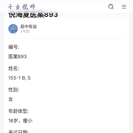
倪海夏医案893
易中有益
3年前
编号:
医案893
姓名:
155-1 B, S
性别:
女
年龄体型:
18岁，瘦小
来诊日期: