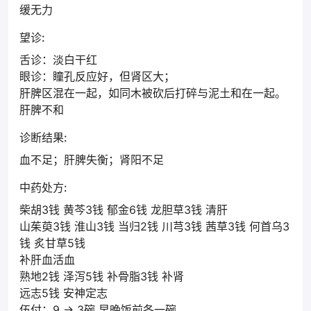
缓无力
望诊:
舌诊：淡白干红
眼诊：瞳孔反应好，但肾区大；
肝脾区混在一起，如同木被砍后打碎与泥土和在一起。
肝脾不和
诊断结果:
血不足；肝脾失衡；肾阳不足
中药处方:
柴胡3钱 黄芩3钱 郁金6钱 龙胆草3钱 清肝
山茱萸3钱 淮山3钱 当归2钱 川芎3钱 茜草3钱 何首乌3
钱 炙甘草5钱
补肝血活血
熟地2钱 泽泻5钱 补骨脂3钱 补肾
远志5钱 安神定志
伍付；9 → 3碗 早晚饭前各一碗