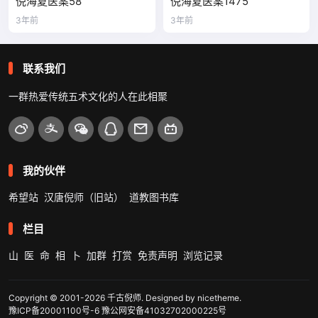
倪海夏医案58
倪海夏医案1475
3年前
3年前
联系我们
一群热爱传统五术文化的人在此相聚
我的伙伴
希望站
汉唐倪师（旧站）
道教图书库
栏目
山
医
命
相
卜
加群
打赏
免责声明
浏览记录
Copyright © 2001-2026
千古倪师
. Designed by
nicetheme
.
豫ICP备20001100号-6
豫公网安备41032702000225号