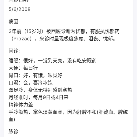
5/6/2008
病因:
3年前（15岁时）被西医诊断为忧郁，有服抗忧郁药
（Prozac），来诊时呈现极度焦虑、沮丧、忧郁。
问诊:
睡眠：很好，一觉到天亮，没有吃安眠药
大便：每日行
胃口：好，有饿，味觉好
口渴：会，喜冷冰饮
双足冷，身体无特别感到寒热
月经准时，每月9日或4日来
精神体力差
手冷额热，掌色淡黄血虚，因为肝脾不和(肝藏血、脾统
血)
脉诊: