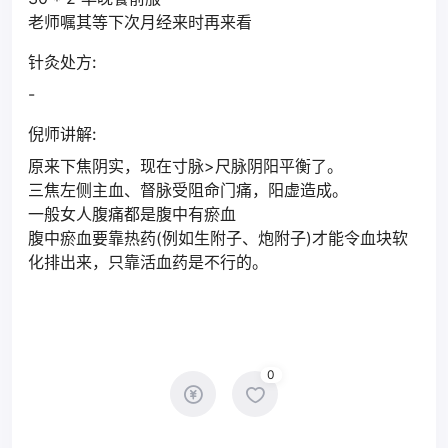
老师嘱其等下次月经来时再来看
针灸处方:
-
倪师讲解:
原来下焦阴实，现在寸脉>尺脉阴阳平衡了。
三焦左侧主血、督脉受阻命门痛，阳虚造成。
一般女人腹痛都是腹中有瘀血
腹中瘀血要靠热药(例如生附子、炮附子)才能令血块软
化排出来，只靠活血药是不行的。
0