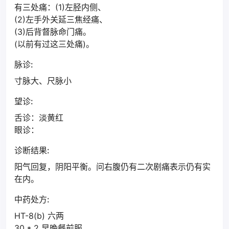
有三处痛：(1)左胫内侧、
(2)左手外关延三焦经痛、
(3)后背督脉命门痛。
(以前有过这三处痛)。
脉诊:
寸脉大、尺脉小
望诊:
舌诊：淡黄红
眼诊：
诊断结果:
阳气回复，阴阳平衡。问右腹仍有二次剧痛表示仍有实
在内。
中药处方:
HT-8(b) 六两
30 * 2 早晚餐前服