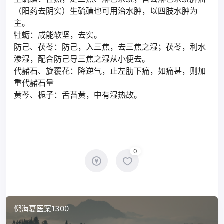
（阳药去阴实）生硫磺也可用治水肿，以四肢水肿为
主。
牡蛎：咸能软坚，去实。
防己、茯苓：防己，入三焦，去三焦之湿；茯苓，利水
渗湿，配合防己导三焦之湿从小便去。
代赭石、旋覆花：降逆气，止左肋下痛，如痛甚，则加
重代赭石量
黄芩、栀子：舌苔黄，中有湿热故。
0
倪海夏医案1300