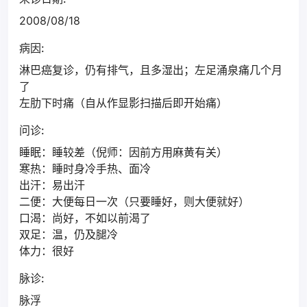
2008/08/18
病因:
淋巴癌复诊，仍有排气，且多湿出；左足涌泉痛几个月
了
左肋下时痛（自从作显影扫描后即开始痛）
问诊:
睡眠：睡较差（倪师：因前方用麻黄有关）
寒热：睡时身冷手热、面冷
出汗：易出汗
二便：大便每日一次（只要睡好，则大便就好）
口渴：尚好，不如以前渴了
双足：温，仍及腿冷
体力：很好
脉诊:
脉浮