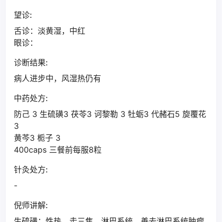
望诊:
舌诊：淡黄湿，中红
眼诊：
诊断结果:
病人进步中，风湿热仍有
中药处方:
防己 3 生硫磺3 茯苓3 诃黎勒 3 牡蛎3 代赭石5 旋覆花
3
黄芩3 栀子 3
400caps 三餐前每服8粒
针灸处方:
-
倪师讲解:
生硫磺：性热，走三焦、淋巴系统，善去淋巴系统肿瘤