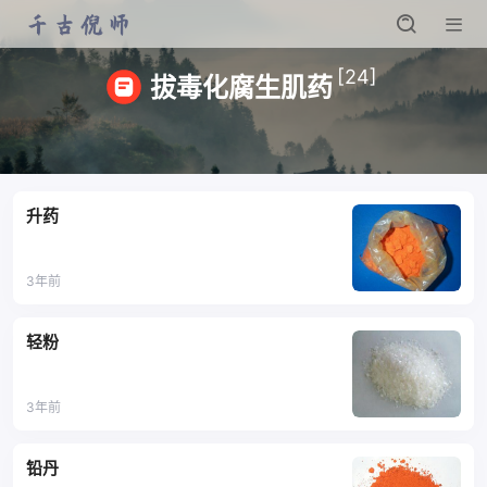
[24]
拔毒化腐生肌药
升药
3年前
轻粉
3年前
铅丹