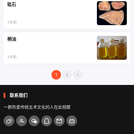
砒石
3年前
桐油
3年前
文
1
2
章
导
联系我们
航
一群热爱传统五术文化的人在此相聚